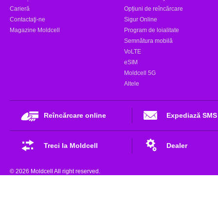
Carieră
Opțiuni de reîncărcare
Contactaţi-ne
Sigur Online
Magazine Moldcell
Program de loialitate
Semnătura mobilă
VoLTE
eSIM
Moldcell 5G
Altele
Reîncărcare online
Expediază SMS
Treci la Moldcell
Dealer
© 2026 Moldcell All right reserved.