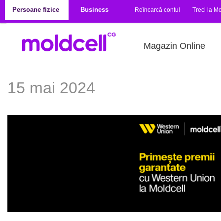
Mergi la conţinutul principal
Persoane fizice
Business
Reîncarcă contul
Treci la Mo
Magazin Online
15 mai 2024