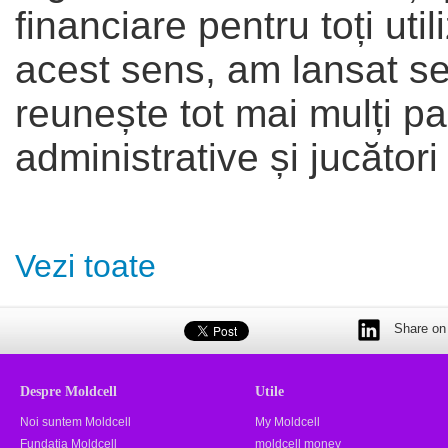
financiare pentru toți utili
acest sens, am lansat se
reunește tot mai mulți part
administrative și jucători 
Vezi toate
Share on 
Despre Moldcell
Utile
Noi suntem Moldcell
My Moldcell
Fundația Moldcell
moldcell money