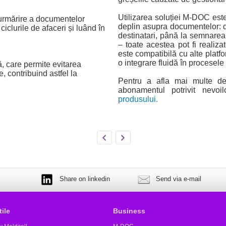
Utilizarea soluției M-DOC este 
 urmărire a documentelor
deplin asupra documentelor: de
iclurile de afaceri și luând în
destinatari, până la semnarea 
– toate acestea pot fi realiz
este compatibilă cu alte platfo
o integrare fluidă în procesele
 care permite evitarea
ce, contribuind astfel la
Pentru a afla mai multe d
abonamentul potrivit nevoi
produsului.
Share on linkedin
Send via e-mail
tile
Business