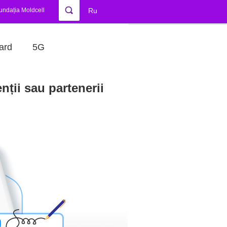
undația Moldcell
Ru
ard
5G
nții sau partenerii