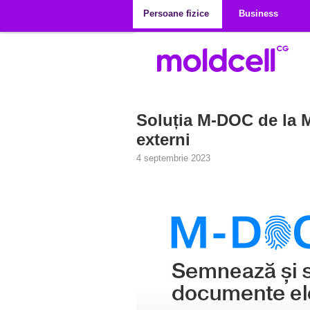
Mergi la conţinutul principal
Persoane fizice
Business
Soluția M-DOC de la Mo
externi
4 septembrie 2023