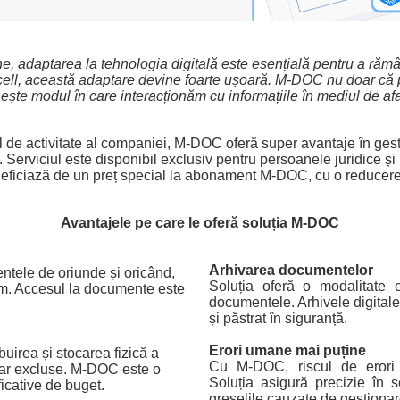
e, adaptarea la tehnologia digitală este esențială pentru a rămâ
ll, această adaptare devine foarte ușoară. M-DOC nu doar că 
ește modul în care interacționăm cu informațiile în mediul de af
 de activitate al companiei, M-DOC oferă super avantaje în ges
i. Serviciul este disponibil exclusiv pentru persoanele juridice ș
beneficiază de un preț special la abonament M-DOC, cu o reducere
Avantajele pe care le oferă soluția M-DOC
Arhivarea documentelor
entele de oriunde și oricând,
Soluția oferă o modalitate 
ram. Accesul la documente este
documentele. Arhivele digitale
și păstrat în siguranță.
Erori umane mai puține
ibuirea și stocarea fizică a
Cu M-DOC, riscul de erori 
ar excluse. M-DOC este o
Soluția asigură precizie în 
icative de buget.
greșelile cauzate de gestionar