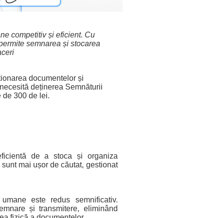
ne competitiv și eficient. Cu
permite semnarea și stocarea
aceri
tionarea documentelor și
i necesită deținerea Semnăturii
 de 300 de lei.
eficientă de a stoca și organiza
 sunt mai ușor de căutat, gestionat
umane este redus semnificativ.
semnare și transmitere, eliminând
ea fizică a documentelor.