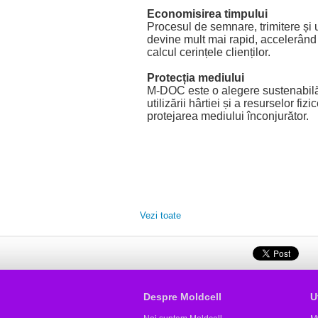
Economisirea timpului
Procesul de semnare, trimitere și
devine mult mai rapid, accelerând c
calcul cerințele clienților.
Protecția mediului
M-DOC este o alegere sustenabilă,
utilizării hârtiei și a resurselor fizi
protejarea mediului înconjurător.
Vezi toate
Despre Moldcell
U