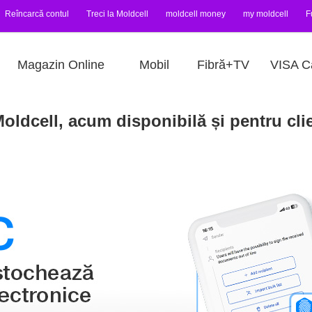
Reîncarcă contul
Treci la Moldcell
moldcell money
my moldcell
F
Magazin Online
Mobil
Fibră+TV
VISA C
ldcell, acum disponibilă și pentru clie