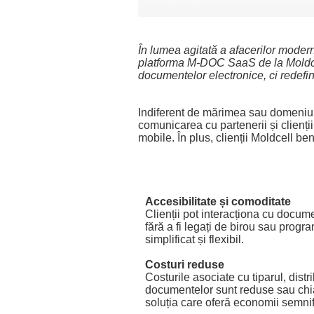
În lumea agitată a afacerilor modern
platforma M-DOC SaaS de la Moldce
documentelor electronice, ci redefin
Indiferent de mărimea sau domeniul
comunicarea cu partenerii și clienți
mobile. În plus, clienții Moldcell 
Accesibilitate și comoditate
Clienții pot interacționa cu docum
fără a fi legați de birou sau prog
simplificat și flexibil.
Costuri reduse
Costurile asociate cu tiparul, distr
documentelor sunt reduse sau chi
soluția care oferă economii semnif