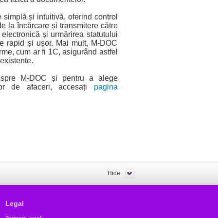
simplă și intuitivă, oferind control
 la încărcare și transmitere către
electronică și urmărirea statutului
ate rapid și ușor. Mai mult, M-DOC
rme, cum ar fi 1C, asigurând astfel
 existente.
espre M-DOC și pentru a alege
lor de afaceri, accesați
pagina
Hide
Legal