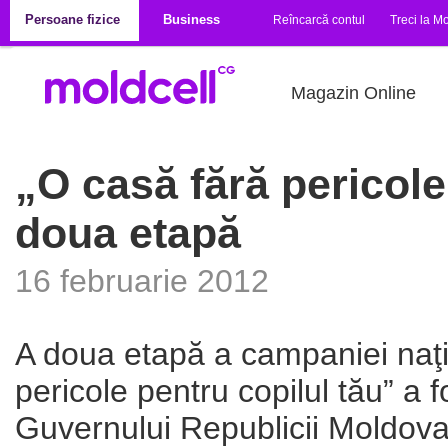
Mergi la conţinutul principal
Persoane fizice
Business
Reîncarcă contul
Treci la Mo
Magazin Online
„O casă fără pericole
doua etapă
16 februarie 2012
A doua etapă a campaniei naţ
pericole pentru copilul tău” a f
Guvernului Republicii Moldova