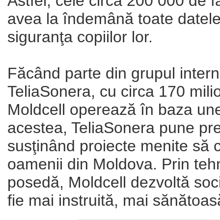
Astfel, cele circa 200 000 de fa
avea la îndemână toate datel
siguranţa copiilor lor.
Făcând parte din grupul inter
TeliaSonera, cu circa 170 milio
Moldcell operează în baza unei
acestea, TeliaSonera pune pre
susţinând proiecte menite să 
oamenii din Moldova. Prin tehno
posedă, Moldcell dezvoltă soc
fie mai instruită, mai sănătoas