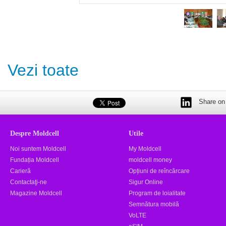
Vezi toate
Share on 
Despre Moldcell
Utile
Noi suntem Moldcell
My Moldcell
Fundația Moldcell
moldcell money
Carieră
Opțiuni de reîncărcare
Contactaţi-ne
Sigur Online
Magazine Moldcell
Program de loialitate
Semnătura mobilă
VoLTE