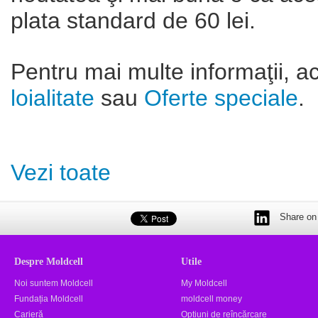
plata standard de 60 lei.
Pentru mai multe informaţii, 
loialitate
sau
Oferte speciale
.
Vezi toate
Share on 
Despre Moldcell
Utile
Noi suntem Moldcell
My Moldcell
Fundația Moldcell
moldcell money
Carieră
Opțiuni de reîncărcare