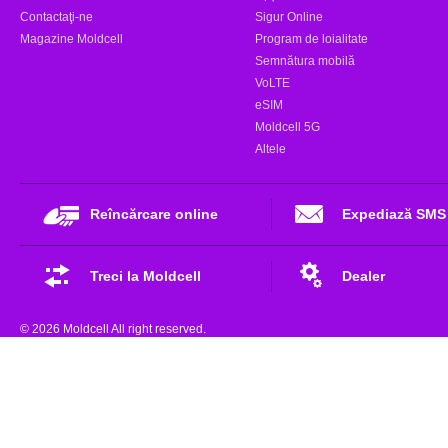
Contactaţi-ne
Sigur Online
Magazine Moldcell
Program de loialitate
Semnătura mobilă
VoLTE
eSIM
Moldcell 5G
Altele
Reîncărcare online
Expediază SMS
Treci la Moldcell
Dealer
© 2026 Moldcell All right reserved.