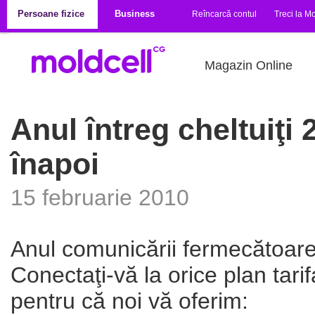
Mergi la conţinutul principal
Persoane fizice
Business
Reîncarcă contul
Treci la Mo
Magazin Online
Anul întreg cheltuiţi 2
înapoi
15 februarie 2010
Anul comunicării fermecătoare 
Conectaţi-vă la orice plan tarif
pentru că noi vă oferim: