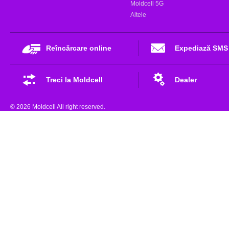
Moldcell 5G
Altele
Reîncărcare online
Expediază SMS
Treci la Moldcell
Dealer
© 2026 Moldcell All right reserved.