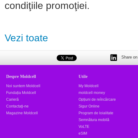
condiţiile promoţiei.
Vezi toate
Share on 
Despre Moldcell
Utile
Noi suntem Moldcell
My Moldcell
Fundația Moldcell
moldcell money
Carieră
Opțiuni de reîncărcare
Contactaţi-ne
Sigur Online
Magazine Moldcell
Program de loialitate
Semnătura mobilă
VoLTE
eSIM