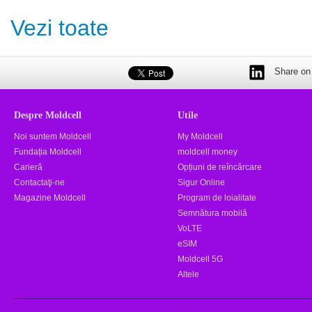
Vezi toate
Share on 
Despre Moldcell
Utile
Noi suntem Moldcell
My Moldcell
Fundația Moldcell
moldcell money
Carieră
Opțiuni de reîncărcare
Contactaţi-ne
Sigur Online
Magazine Moldcell
Program de loialitate
Semnătura mobilă
VoLTE
eSIM
Moldcell 5G
Altele