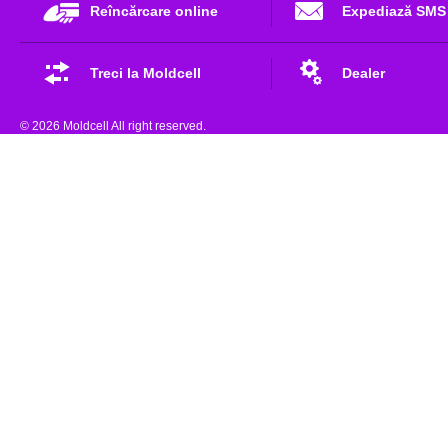
Reîncărcare online
Expediază SMS
Treci la Moldcell
Dealer
© 2026 Moldcell All right reserved.