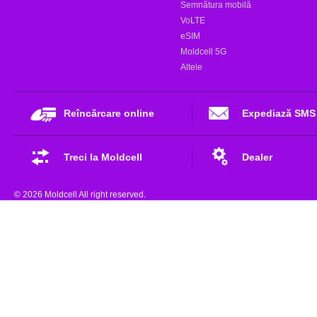
Semnătura mobilă
VoLTE
eSIM
Moldcell 5G
Altele
Reîncărcare online
Expediază SMS
Treci la Moldcell
Dealer
© 2026 Moldcell All right reserved.