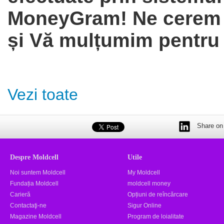
MoneyGram! Ne cerem s
și Vă mulțumim pentru 
Vezi toate
Share on 
Despre Moldcell
Utile
Noi suntem Moldcell
My Moldcell
Fundația Moldcell
moldcell money
Carieră
Opțiuni de reîncărcare
Contactaţi-ne
Sigur Online
Magazine Moldcell
Program de loialitate