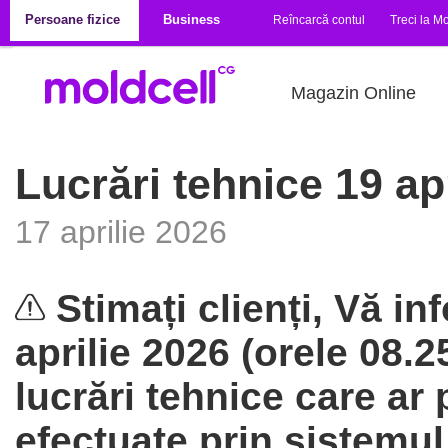
Mergi la conţinutul principal
Persoane fizice
Business
Reîncarcă contul
Treci la Mo
Magazin Online
Lucrări tehnice 19 ap
17 aprilie 2026
Stimați clienți, Vă i
aprilie 2026 (orele 08.2
lucrări tehnice care ar 
efectuate prin sistemul