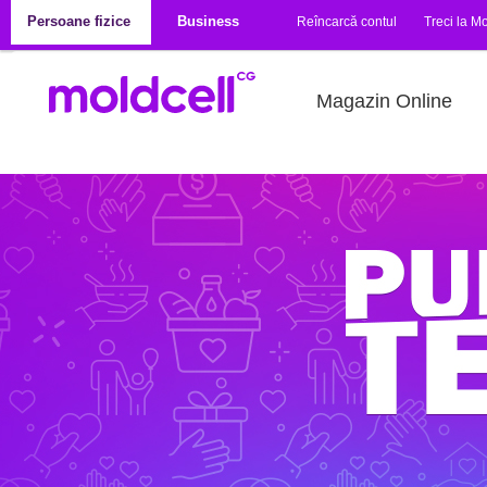
Mergi la conţinutul principal
Persoane fizice
Business
Reîncarcă contul
Treci la Mo
Magazin Online