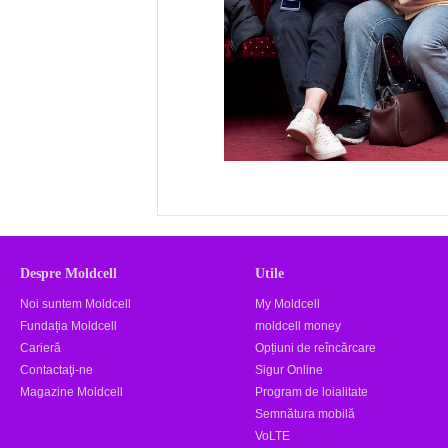
Despre Moldcell
Utile
Noi suntem Moldcell
My Moldcell
Fundația Moldcell
moldcell money
Carieră
Opțiuni de reîncărcare
Contactaţi-ne
Sigur Online
Magazine Moldcell
Program de loialitate
Semnătura mobilă
VoLTE