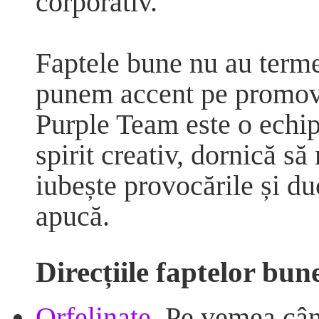
corporativ.
Faptele bune nu au terme
punem accent pe promovar
Purple Team este o echip
spirit creativ, dornică s
iubește provocările și duc
apucă.
Direcțiile faptelor bun
Orfelinate.
Pe vemea când