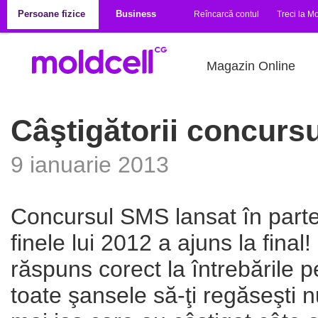
Mergi la conţinutul principal
Persoane fizice
Business
Reîncarcă contul
Treci la Mo
Magazin Online
Câştigătorii concurs
9 ianuarie 2013
Concursul SMS lansat în parte
finele lui 2012 a ajuns la final! 
răspuns corect la întrebările p
toate şansele să-ţi regăseşti n