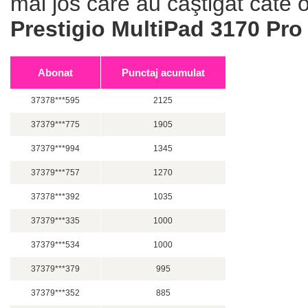
mai jos care au câştigat câte 
Prestigio MultiPad 3170 Pro
Abonat
Punctaj acumulat
37378***595
2125
37379***775
1905
37379***994
1345
37379***757
1270
37378***392
1035
37379***335
1000
37379***534
1000
37379***379
995
37379***352
885