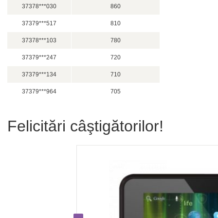
37378***030
860
37379***517
810
37378***103
780
37379***247
720
37379***134
710
37379***964
705
Felicitări câştigătorilor!