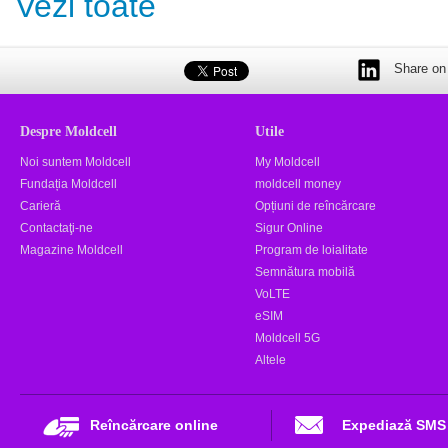
Vezi toate
Share on 
Despre Moldcell
Utile
Noi suntem Moldcell
My Moldcell
Fundația Moldcell
moldcell money
Carieră
Opțiuni de reîncărcare
Contactaţi-ne
Sigur Online
Magazine Moldcell
Program de loialitate
Semnătura mobilă
VoLTE
eSIM
Moldcell 5G
Altele
Reîncărcare online
Expediază SMS