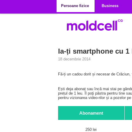
Mergi la conţinutul principal
Persoane fizice
Business
Ia-ți smartphone cu 1 
18 decembrie 2014
Fă-ți un cadou dorit și necesar de Crăciun, 
Ești deja abonat sau încă mai stai pe gându
prețul de 1 leu. Îl poţi păstra pentru tine 
pentru vizionarea video-rilor și a pozelor p
Abonament
250 lei