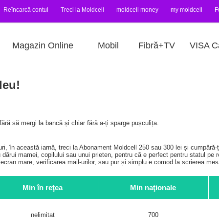
Reîncarcă contul
Treci la Moldcell
moldcell money
my moldcell
F
Magazin Online
Mobil
Fibră+TV
VISA C
leu!
fără să mergi la bancă și chiar fără a-ți sparge pușculița.
ri, în această iarnă, treci la Abonament Moldcell 250 sau 300 lei și cumpără
sau dărui mamei, copilului sau unui prieten, pentru că e perfect pentru statul p
e ecran mare, verificarea mail-urilor, sau pur și simplu e comod la scrierea mesa
Min în reţea
Min naţionale
nelimitat
700