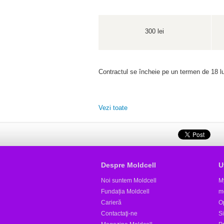
300 lei
Contractul se încheie pe un termen de 18 lu
Vezi toate
Despre Moldcell
U
Noi suntem Moldcell
M
Fundația Moldcell
m
Carieră
Op
Contactaţi-ne
S