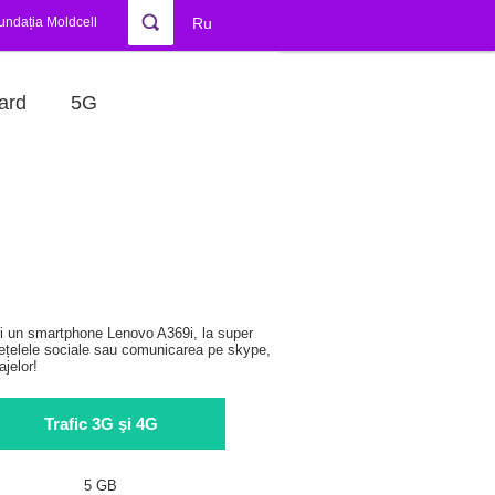
undația Moldcell
Ru
ard
5G
-ți un smartphone Lenovo A369i, la super
e rețelele sociale sau comunicarea pe skype,
jelor!
Trafic 3G şi 4G
5 GB