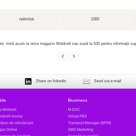
nelimitat
1000
ni. Intră acum la orice magazin Moldcell sau sună la 500 pentru informații su
Share on linkedin
Send via e-mail
tile
Business
y Moldcell
M-DOC
oldcell money
Virtual PBX
țiuni de reîncărcare
Transport Manager (MTM)
igur Online
SMS Marketing