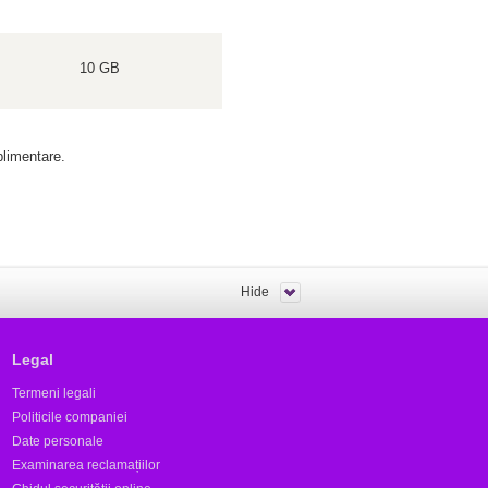
10 GB
plimentare.
Hide
Legal
Termeni legali
Politicile companiei
Date personale
Examinarea reclamațiilor