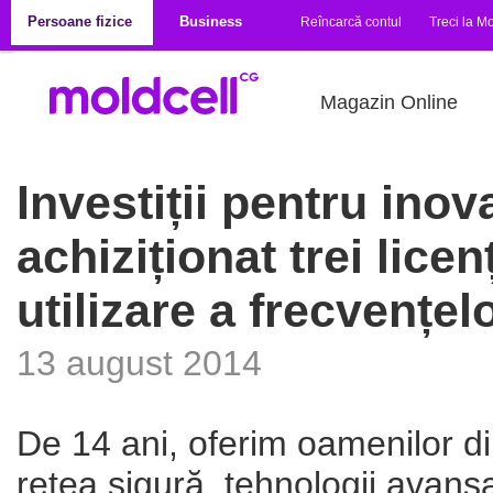
Mergi la conţinutul principal
Persoane fizice
Business
Reîncarcă contul
Treci la Mo
Magazin Online
Investiții pentru inov
achiziționat trei lice
utilizare a frecvențel
13 august 2014
De 14 ani, oferim oamenilor di
rețea sigură, tehnologii avansa