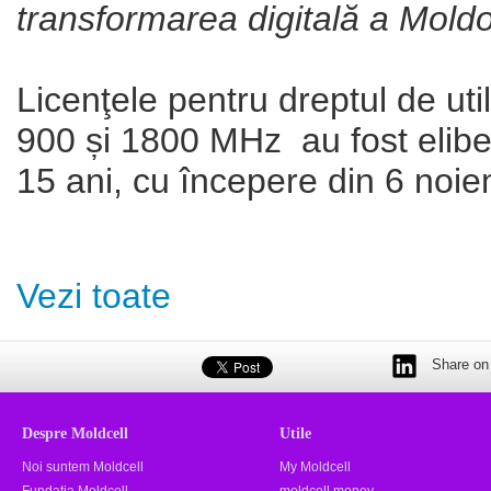
transformarea digitală a Moldo
Licenţele pentru dreptul de uti
900 și 1800 MHz au fost elib
15 ani, cu începere din 6 noi
Vezi toate
Share on 
Despre Moldcell
Utile
Noi suntem Moldcell
My Moldcell
Fundația Moldcell
moldcell money