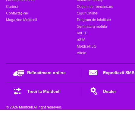
Carieră
Opțiuni de reîncărcare
Contactaţi-ne
Sigur Online
Magazine Moldcell
Program de loialitate
Semnătura mobilă
VoLTE
eSIM
Moldcell 5G
Altele
Reîncărcare online
Expediază SMS
Treci la Moldcell
Dealer
© 2026 Moldcell All right reserved.