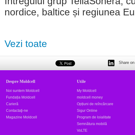
întregului grup TeliaSonera, cu
nordice, baltice și regiunea Eu
Vezi toate
Share on 
Despre Moldcell
Utile
Noi suntem Moldcell
My Moldcell
Fundația Moldcell
moldcell money
Carieră
Opțiuni de reîncărcare
Contactaţi-ne
Sigur Online
Magazine Moldcell
Program de loialitate
Semnătura mobilă
VoLTE