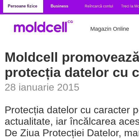
Mergi la conţinutul principal
Persoane fizice
Business
Reîncarcă contul
Treci la Mo
Magazin Online
Moldcell promovează d
protecția datelor cu 
28 ianuarie 2015
Protecția datelor cu caracter 
actualitate, iar încălcarea ace
De Ziua Protecției Datelor, mar