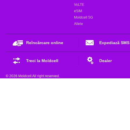
VoLTE
eSIM
Moldcell 5G
Altele
Reîncărcare online
Expediază SMS
Treci la Moldcell
Dealer
© 2026 Moldcell All right reserved.