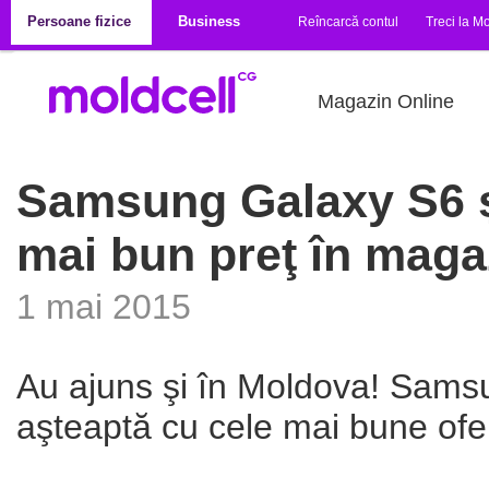
Mergi la conţinutul principal
Persoane fizice
Business
Reîncarcă contul
Treci la Mo
Magazin Online
Samsung Galaxy S6 și
mai bun preţ în maga
1 mai 2015
Au ajuns şi în Moldova! Sams
aşteaptă cu cele mai bune ofer