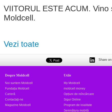
VIITORUL ESTE ACUM. Vino să
Moldcell.
Vezi toate
Share on 
Despre Moldcell
Utile
Noi suntem Moldcell
My Moldcell
Fundația Moldcell
moldcell money
Carieră
Opțiuni de reîncărcare
Contactaţi-ne
Sigur Online
Magazine Moldcell
Program de loialitate
Semnătura mobilă