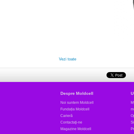
Vezi toate
Despre Moldcell
U
Noi suntem Moldcell
M
Fundația Moldcell
m
Carieră
Op
Contactaţi-ne
S
Magazine Moldcell
Pr