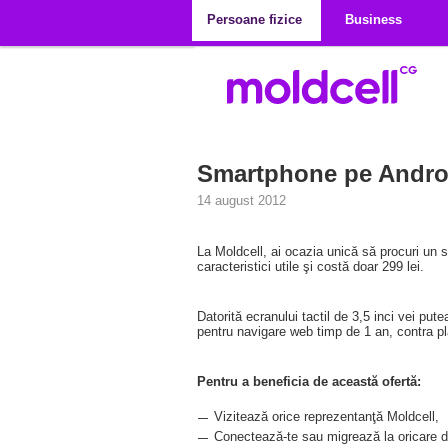
Mergi la conţinutul principal
Persoane fizice
Business
Smartphone pe Androi
14 august 2012
La Moldcell, ai ocazia unică să procuri un
caracteristici utile şi costă doar 299 lei.
Datorită ecranului tactil de 3,5 inci vei put
pentru navigare web timp de 1 an, contra plă
Pentru a beneficia de această ofertă:
Vizitează orice reprezentanţă Moldcell,
Conectează-te sau migrează la oricare d