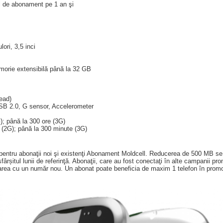
l de abonament pe 1 an şi
ori, 3,5 inci
ie extensibilă până la 32 GB
ead)
SB 2.0, G sensor, Accelerometer
); până la 300 ore (3G)
 (2G); până la 300 minute (3G)
l, pentru abonaţii noi şi existenţi Abonament Moldcell. Reducerea de 500 MB se
fârșitul lunii de referinţă. Abonaţii, care au fost conectaţi în alte campanii pr
tarea cu un număr nou. Un abonat poate beneficia de maxim 1 telefon în promo