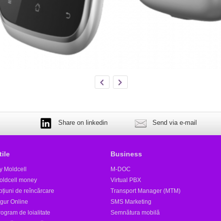
Share on linkedin
Send via e-mail
tile
Business
y Moldcell
M-DOC
oldcell money
Virtual PBX
țiuni de reîncărcare
Transport Manager (MTM)
igur Online
SMS Marketing
ogram de loialitate
Semnătura mobilă