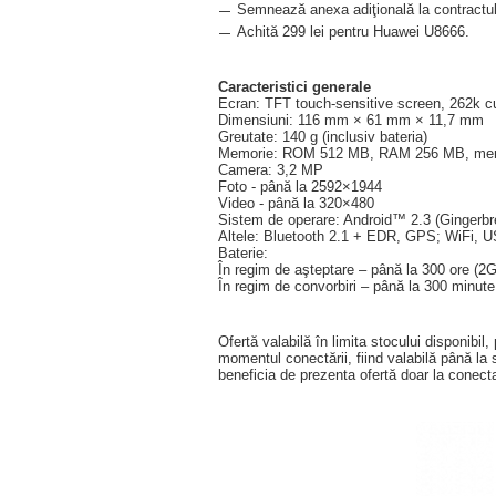
Semnează anexa adiţională la contractu
Achită 299 lei pentru Huawei U8666.
Caracteristici generale
Ecran: TFT touch-sensitive screen, 262k cul
Dimensiuni: 116 mm × 61 mm × 11,7 mm
Greutate: 140 g (inclusiv bateria)
Memorie: ROM 512 MB, RAM 256 MB, memоr
Camera: 3,2 MP
Foto - până la 2592×1944
Video - până la 320×480
Sistem de operare: Android™ 2.3 (Gingerbr
Altele: Bluetooth 2.1 + EDR, GPS; WiFi, U
Baterie:
În regim de aşteptare – până la 300 ore (2G
În regim de convorbiri – până la 300 minute
Ofertă valabilă în limita stocului disponibi
momentul conectării, fiind valabilă până la s
beneficia de prezenta ofertă doar la conec