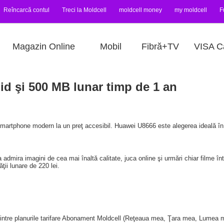
Reîncarcă contul
Treci la Moldcell
moldcell money
my moldcell
F
Magazin Online
Mobil
Fibră+TV
VISA C
d şi 500 MB lunar timp de 1 an
 smartphone modern la un preţ accesibil. Huawei U8666 este alegerea ideală în
ea admira imagini de cea mai înaltă calitate, juca online şi urmări chiar filme în
ţii lunare de 220 lei.
intre planurile tarifare Abonament Moldcell (Reţeaua mea, Ţara mea, Lumea m