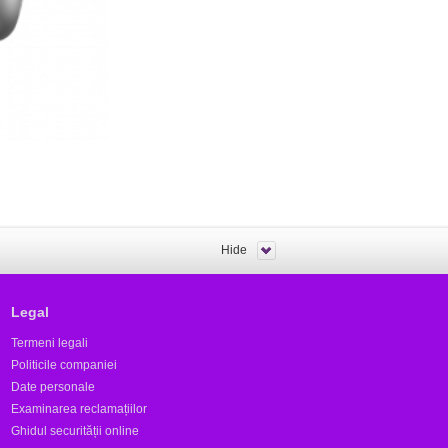
Hide
Legal
Termeni legali
Politicile companiei
Date personale
Examinarea reclamațiilor
Ghidul securității online