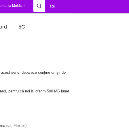
undația Moldcell
Ru
ard
5G
 acest sens, deoarece conţine un şir de
tregi, pentru că noi îţi oferim 500 MB lunar
ea sau Flexibil),