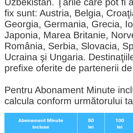
Uzbekistan. Ţările care pot fi 
fix sunt: Austria, Belgia, Croaţ
Georgia, Germania, Grecia, Iorda
Japonia, Marea Britanie, Norve
România, Serbia, Slovacia, Sp
Ucraina şi Ungaria. Destinaţiil
prefixe oferite de partenerii d
Pentru Abonament Minute inclu
calcula conform următorului ta
Abonament Minute
50
100
incluse
lei
lei