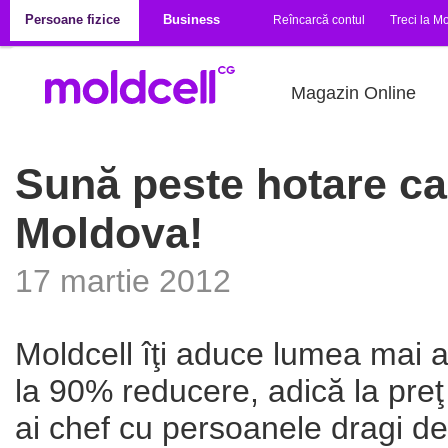
Mergi la conţinutul principal
Persoane fizice
Business
Reîncarcă contul
Treci la Mo
Magazin Online
Sună peste hotare ca
Moldova!
17 martie 2012
Moldcell îţi aduce lumea mai 
la 90% reducere, adică la preţ
ai chef cu persoanele dragi de