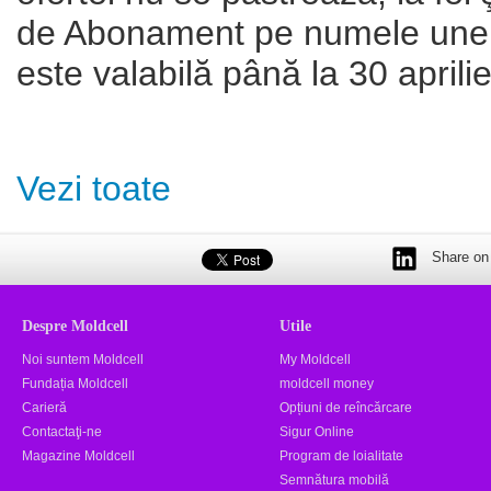
de Abonament pe numele unei a
este valabilă până la 30 aprili
Vezi toate
Share on 
Despre Moldcell
Utile
Noi suntem Moldcell
My Moldcell
Fundația Moldcell
moldcell money
Carieră
Opțiuni de reîncărcare
Contactaţi-ne
Sigur Online
Magazine Moldcell
Program de loialitate
Semnătura mobilă