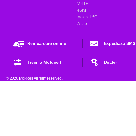
VoLTE
eSIM
Moldcell 5G
Altele
Reîncărcare online
Expediază SMS
Treci la Moldcell
Dealer
© 2026 Moldcell All right reserved.