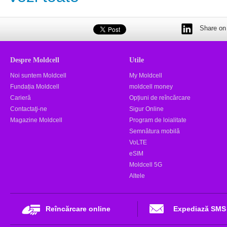
Share on 
Despre Moldcell
Utile
Noi suntem Moldcell
My Moldcell
Fundația Moldcell
moldcell money
Carieră
Opțiuni de reîncărcare
Contactaţi-ne
Sigur Online
Magazine Moldcell
Program de loialitate
Semnătura mobilă
VoLTE
eSIM
Moldcell 5G
Altele
Reîncărcare online
Expediază SMS