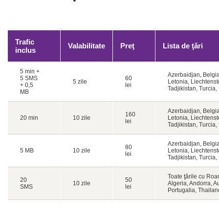
Trafic
Valabilitate
Preţ
Lista de ţări
inclus
5 min +
Azerbaidjan, Belgi
5 SMS
60
5 zile
Letonia, Liechtenst
+ 0,5
lei
Tadjikistan, Turcia
MB
Azerbaidjan, Belgi
160
20 min
10 zile
Letonia, Liechtenst
lei
Tadjikistan, Turcia
Azerbaidjan, Belgi
80
5 MB
10 zile
Letonia, Liechtenst
lei
Tadjikistan, Turcia
Toate ţările cu Roa
20
50
10 zile
Algeria, Andorra, A
SMS
lei
Portugalia, Thaila