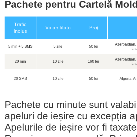
Pachete pentru Cartelă Mold
Trafic
Valabilitate
Preţ
inclus
Azerbaidjan, 
5 min + 5 SMS
5 zile
50 lei
Lit
Azerbaidjan, 
20 min
10 zile
160 lei
Lit
20 SMS
10 zile
50 lei
Algeria, A
Pachete cu minute sunt valabil
apeluri de ieșire cu excepția ape
Apelurile de ieșire vor fi taxat