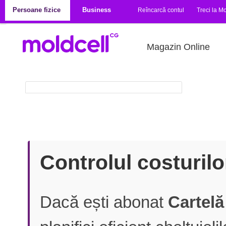
Mergi la conţinutul principal
Persoane fizice
Business
Reîncarcă contul
Treci la Mo
Magazin Online
Controlul costurilo
Dacă ești abonat
Cartelă