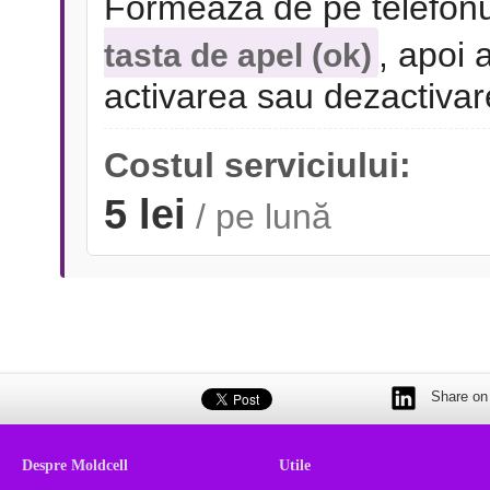
Formează de pe telefonu
, apoi 
tasta de apel (ok)
activarea sau dezactivare
Costul serviciului:
5 lei
/ pe lună
Share on 
Despre Moldcell
Utile