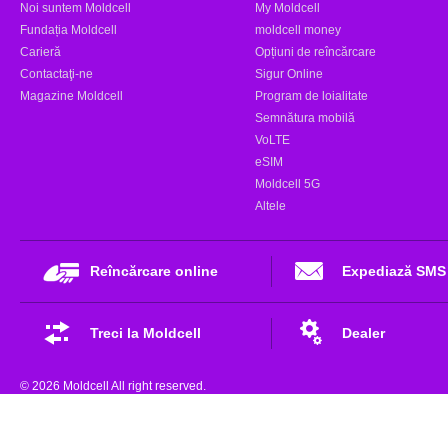
Noi suntem Moldcell
My Moldcell
Fundația Moldcell
moldcell money
Carieră
Opțiuni de reîncărcare
Contactaţi-ne
Sigur Online
Magazine Moldcell
Program de loialitate
Semnătura mobilă
VoLTE
eSIM
Moldcell 5G
Altele
Reîncărcare online
Expediază SMS
Treci la Moldcell
Dealer
© 2026 Moldcell All right reserved.