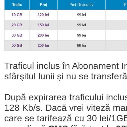
Trafic
Preț
Preț Dispozitiv
P
10 GB
120 lei
99 lei
20 GB
150 lei
99 lei
30 GB
200 lei
99 lei
50 GB
250 lei
99 lei
Traficul inclus în Abonament I
sfârşitul lunii și nu se transfe
După expirarea traficului inclus
128 Kb/s. Dacă vrei viteză mare
care se tarifează cu 30 lei/1GB