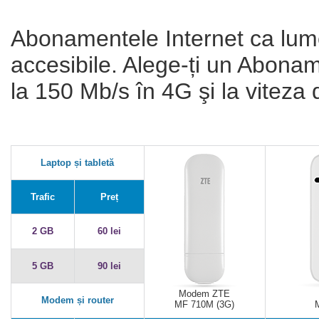
Abonamentele Internet ca lume
accesibile. Alege-ți un Abona
la 150 Mb/s în 4G şi la viteza
Laptop și tabletă
Trafic
Preț
2 GB
60 lei
5 GB
90 lei
Modem ZTE
Modem și router
MF 710M (3G)