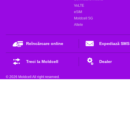
VoLTE
eSIM
Moldcell 5G
Altele
Reîncărcare online
Expediază SMS
Treci la Moldcell
Dealer
© 2026 Moldcell All right reserved.