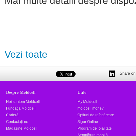
Mai multe detalii despre dispo
Vezi toate
Share on 
Despre Moldcell
Utile
Noi suntem Moldcell
My Moldcell
Fundația Moldcell
moldcell money
Carieră
Opțiuni de reîncărcare
Contactaţi-ne
Sigur Online
Magazine Moldcell
Program de loialitate
Semnătura mobilă