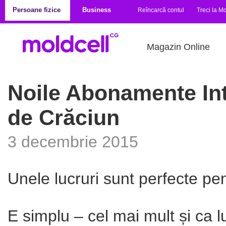
Mergi la conţinutul principal
Persoane fizice
Business
Reîncarcă contul
Treci la Mo
Magazin Online
Noile Abonamente In
de Crăciun
3 decembrie 2015
Unele lucruri sunt perfecte pe
E simplu – cel mai mult și ca l