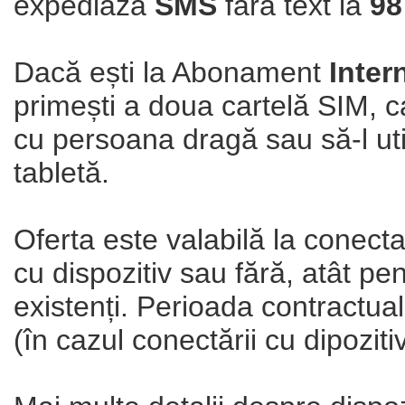
expediază
SMS
fără text la
98
Dacă ești la Abonament
Inter
primești a doua cartelă SIM, ca
cu persoana dragă sau să-l uti
tabletă.
Oferta este valabilă la conect
cu dispozitiv sau fără, atât pen
existenți. Perioada contractual
(în cazul conectării cu dipoziti