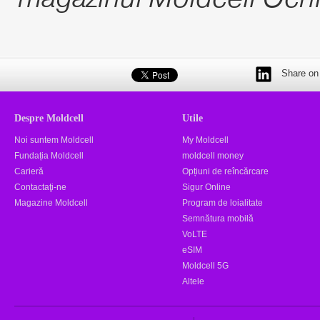
Share on 
Despre Moldcell
Utile
Noi suntem Moldcell
My Moldcell
Fundația Moldcell
moldcell money
Carieră
Opțiuni de reîncărcare
Contactaţi-ne
Sigur Online
Magazine Moldcell
Program de loialitate
Semnătura mobilă
VoLTE
eSIM
Moldcell 5G
Altele