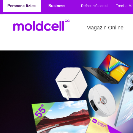
Mergi la conţinutul principal
Persoane fizice
Business
Reîncarcă contul
Treci la Mo
Magazin Online