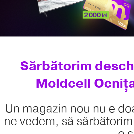
Sărbătorim desch
Moldcell Ocnița
Un magazin nou nu e doa
ne vedem, să sărbătorim 
o s