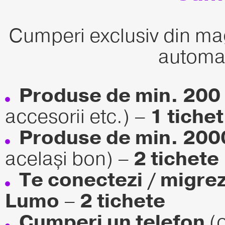
Cumperi exclusiv din maga
automat
Produse de min. 200 
accesorii etc.) –
1 tichet
Produse de min. 2000
același bon) –
2 tichete
Te conectezi / migrez
Lumo
–
2 tichete
Cumperi un telefon
(o