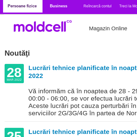
Mergi la conţinutul principal
Persoane fizice
Business
Reîncarcă contul
Treci la Mo
Magazin Online
Noutăţi
Lucrări tehnice planificate în noapt
28
2022
MAR 2022
Vă informăm că în noaptea de 28 - 29 
00:00 - 06:00, se vor efectua lucrări t
Aceste lucrări pot cauza perturbări î
serviciilor 2G/3G/4G în partea de Nord
Lucrări tehnice planificate în noapt
25