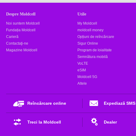
Despre Moldcell
Utile
Noi suntem Moldcell
My Moldcell
Fundația Moldcell
moldcell money
Carieră
Opțiuni de reîncărcare
Contactaţi-ne
Sigur Online
Magazine Moldcell
Program de loialitate
Semnătura mobilă
VoLTE
eSIM
Moldcell 5G
Altele
Reîncărcare online
Expediază SMS
Treci la Moldcell
Dealer