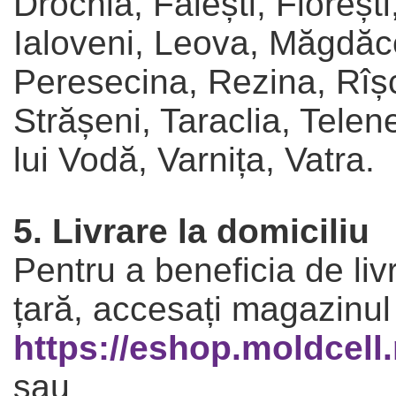
Drochia, Fălești, Florești
Ialoveni, Leova, Măgdăce
Peresecina, Rezina, Rîșc
Strășeni, Taraclia, Telen
lui Vodă, Varnița, Vatra.
5. Livrare la domiciliu
Pentru a beneficia de liv
țară, accesați magazinul
https://eshop.moldcell
sau