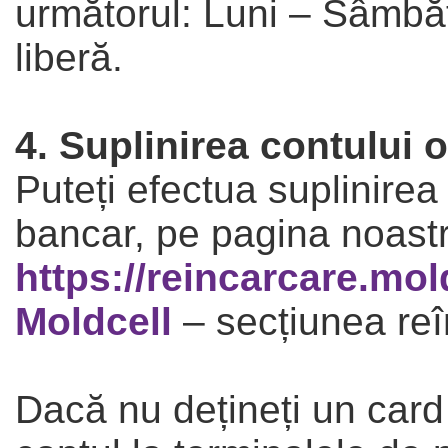
următorul: Luni – Sâmbăt
liberă.
4. Suplinirea contului 
Puteți efectua suplinirea
bancar, pe pagina noast
https://reincarcare.mol
Moldcell
– secțiunea reî
Dacă nu dețineți un card