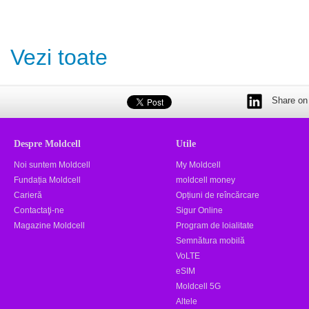
Vezi toate
Share on 
Despre Moldcell
Utile
Noi suntem Moldcell
My Moldcell
Fundația Moldcell
moldcell money
Carieră
Opțiuni de reîncărcare
Contactaţi-ne
Sigur Online
Magazine Moldcell
Program de loialitate
Semnătura mobilă
VoLTE
eSIM
Moldcell 5G
Altele