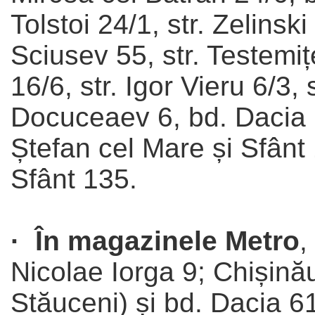
Tolstoi 24/1, str. Zelinski
Sciusev 55, str. Testemiț
16/6, str. Igor Vieru 6/3, 
Docuceaev 6, bd. Dacia 1
Ștefan cel Mare și Sfânt 
Sfânt 135.
· În magazinele Metro
,
Nicolae Iorga 9; Chișinău
Stăuceni) și bd. Dacia 6