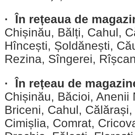
· În rețeaua de magaz
Chișinău, Bălți, Cahul, C
Hîncești, Șoldănești, Că
Rezina, Sîngerei, Rîșcan
· În rețeau de magazin
Chișinău, Băcioi, Anenii
Briceni, Cahul, Călărași
Cimișlia, Comrat, Cricov