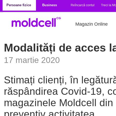
Mergi la conţinutul principal
Persoane fizice
Business
Reîncarcă contul
Treci la Mo
Magazin Online
Modalități de acces la
17 martie 2020
Stimați clienți, în legătu
răspândirea Covid-19, co
magazinele Moldcell din 
preventiv activitatea.