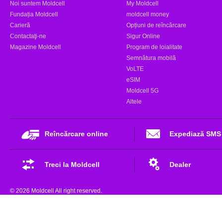
Noi suntem Moldcell
My Moldcell
Fundația Moldcell
moldcell money
Carieră
Opțiuni de reîncărcare
Contactaţi-ne
Sigur Online
Magazine Moldcell
Program de loialitate
Semnătura mobilă
VoLTE
eSIM
Moldcell 5G
Altele
Reîncărcare online
Expediază SMS
Treci la Moldcell
Dealer
© 2026 Moldcell All right reserved.