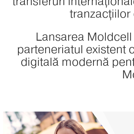
transferuri internaționa
tranzacțiilor
Lansarea Moldcell
parteneriatul existent 
digitală modernă pentr
M