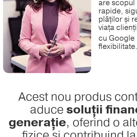
are scopul d
rapide, sig
plăților și
viața clienț
cu Google
flexibilitate
Acest nou produs cont
aduce
soluții finan
generație
, oferind o a
fizice și contribuind 