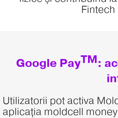
Fintech
TM
Google Pay
: a
in
Utilizatorii pot activa Mol
aplicația moldcell money,