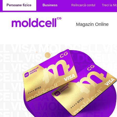
Mergi la conţinutul principal
Persoane fizice
Business
Reîncarcă contul
Treci la Mo
Magazin Online