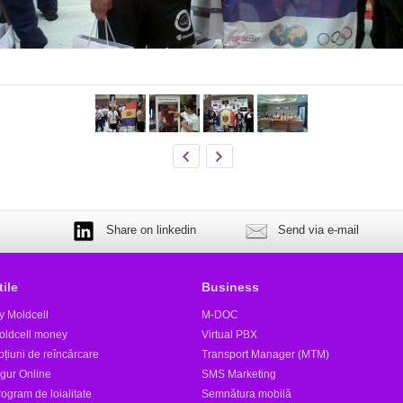
Share on linkedin
Send via e-mail
tile
Business
y Moldcell
M-DOC
oldcell money
Virtual PBX
țiuni de reîncărcare
Transport Manager (MTM)
igur Online
SMS Marketing
ogram de loialitate
Semnătura mobilă