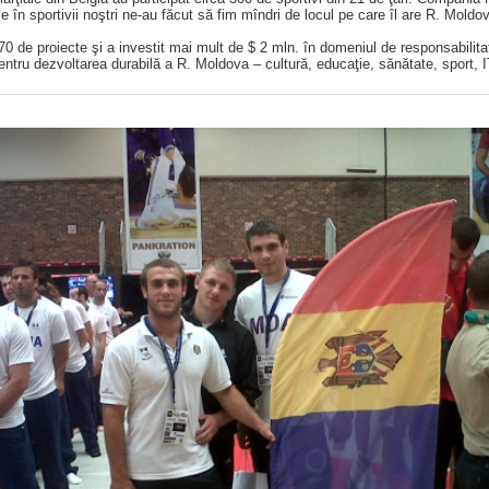
le în sportivii noştri ne-au făcut să fim mîndri de locul pe care îl are R. Moldo
0 de proiecte şi a investit mai mult de $ 2 mln. în domeniul de responsabilitat
entru dezvoltarea durabilă a R. Moldova – cultură, educaţie, sănătate, sport, I