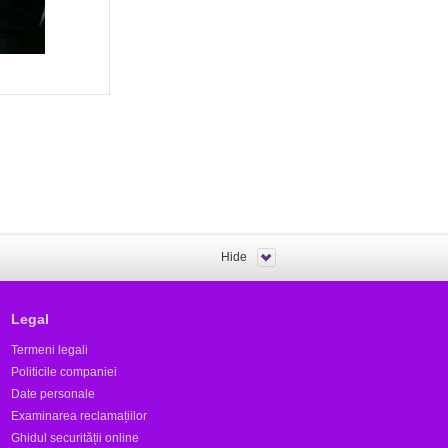
Hide
Legal
Termeni legali
Politicile companiei
Date personale
Examinarea reclamațiilor
Ghidul securității online