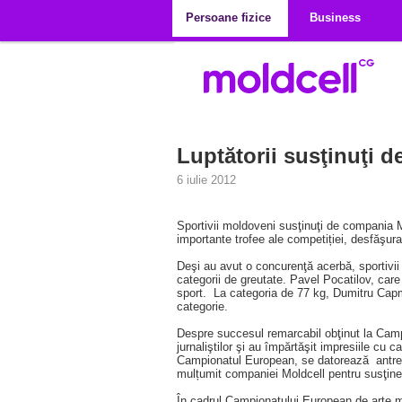
Mergi la conţinutul principal
Persoane fizice
Business
Luptătorii susţinuţi d
6 iulie 2012
Sportivii moldoveni susţinuţi de compania 
importante trofee ale competiției, desfăşura
Deşi au avut o concurenţă acerbă, sportivii 
categorii de greutate. Pavel Pocatilov, car
sport. La categoria de 77 kg, Dumitru Capma
categorie.
Despre succesul remarcabil obţinut la Campi
jurnaliştilor şi au împărtăşit impresiile cu c
Campionatul European, se datorează antrenam
mulțumit companiei Moldcell pentru susţinere
În cadrul Campionatului European de arte mar