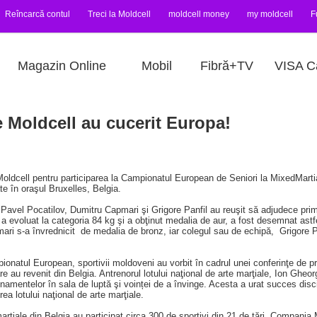
Reîncarcă contul
Treci la Moldcell
moldcell money
my moldcell
F
Magazin Online
Mobil
Fibră+TV
VISA C
e Moldcell au cucerit Europa!
Moldcell pentru participarea la Campionatul European de Seniori la MixedMart
te în oraşul Bruxelles, Belgia.
Pavel Pocatilov, Dumitru Capmari şi Grigore Panfil au reuşit să adjudece primel
e a evoluat la categoria 84 kg şi a obţinut medalia de aur, a fost desemnat as
ri s-a învrednicit de medalia de bronz, iar colegul sau de echipă, Grigore Pa
onatul European, sportivii moldoveni au vorbit în cadrul unei conferinţe de pr
are au revenit din Belgia. Antrenorul lotului naţional de arte marţiale, Ion Gheor
entelor în sala de luptă şi voinței de a învinge. Acesta a urat succes discipo
a lotului naţional de arte marţiale.
ţiale din Belgia au participat circa 300 de sportivi din 21 de ţări. Compania Mo