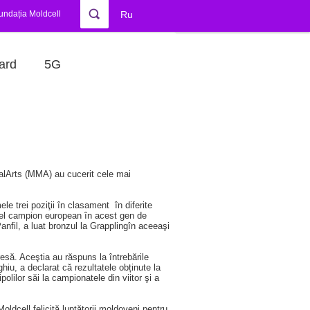
undația Moldcell
Ru
ard
5G
ialArts (MMA) au cucerit cele mai
e trei poziţii în clasament în diferite
tfel campion european în acest gen de
nfil, a luat bronzul la Grapplingîn aceeaşi
esă. Aceştia au răspuns la întrebările
ghiu, a declarat că rezultatele obținute la
lilor săi la campionatele din viitor şi a
ldcell felicită luptătorii moldoveni pentru