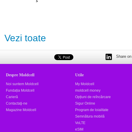
Vezi toate
Share on 
Despre Moldcell
Utile
Noi suntem Moldcell
My Moldcell
Fundația Moldcell
moldcell money
Carieră
Opțiuni de reîncărcare
Contactaţi-ne
Sigur Online
Magazine Moldcell
Program de loialitate
Semnătura mobilă
VoLTE
eSIM