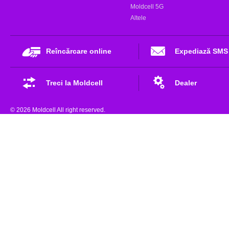
Moldcell 5G
Altele
Reîncărcare online
Expediază SMS
Treci la Moldcell
Dealer
© 2026 Moldcell All right reserved.