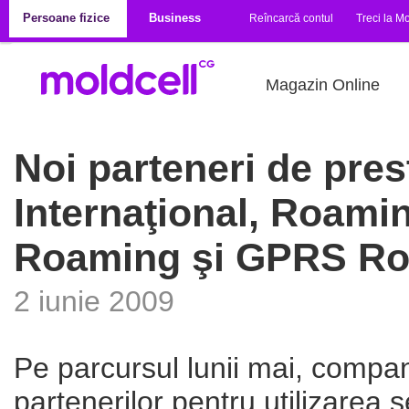
Mergi la conţinutul principal
Persoane fizice
Business
Reîncarcă contul
Treci la Mo
Magazin Online
Noi parteneri de pres
Internaţional, Roam
Roaming şi GPRS R
2 iunie 2009
Pe parcursul lunii mai, compan
partenerilor pentru utilizarea s