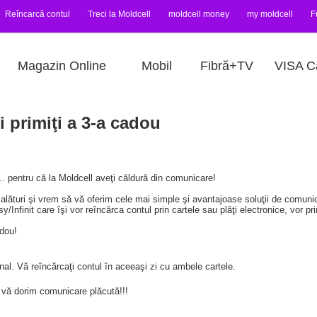
Reîncarcă contul
Treci la Moldcell
moldcell money
my moldcell
F
Magazin Online
Mobil
Fibră+TV
VISA C
i primiţi a 3-a cadou
 pentru că la Moldcell aveţi căldură din comunicare!
i alături şi vrem să vă oferim cele mai simple şi avantajoase soluţii de comunica
Infinit care îşi vor reîncărca contul prin cartele sau plăţi electronice, vor pr
adou!
nal. Vă reîncărcaţi contul în aceeaşi zi cu ambele cartele.
 vă dorim comunicare plăcută!!!