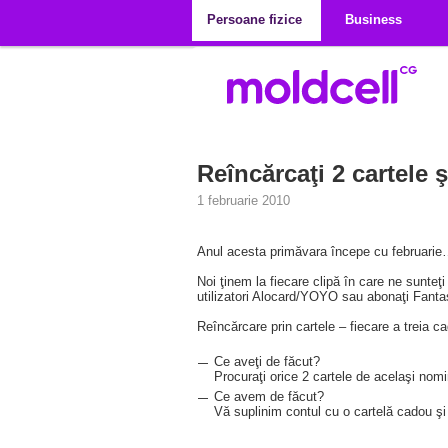
Mergi la conţinutul principal
Persoane fizice
Business
Reîncărcaţi 2 cartele ş
1 februarie 2010
Anul acesta primăvara începe cu februarie…
Noi ţinem la fiecare clipă în care ne sunteţ
utilizatori Alocard/YOYO sau abonaţi Fantasy/
Reîncărcare prin cartele – fiecare a treia c
Ce aveţi de făcut?
Procuraţi orice 2 cartele de acelaşi nomi
Ce avem de făcut?
Vă suplinim contul cu o cartelă cadou şi