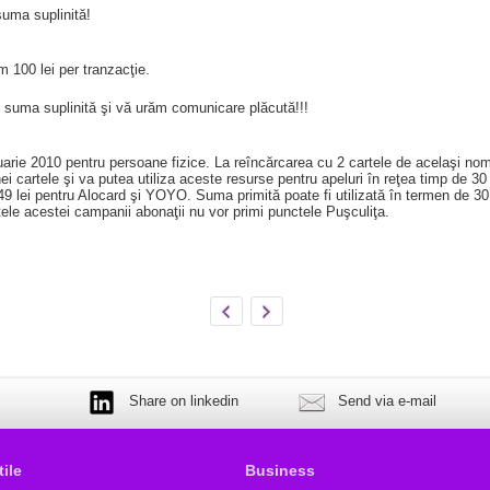
suma suplinită!
 100 lei per tranzacţie.
 suma suplinită şi vă urăm comunicare plăcută!!!
uarie 2010 pentru persoane fizice. La reîncărcarea cu 2 cartele de acelaşi nom
i cartele şi va putea utiliza aceste resurse pentru apeluri în reţea timp de 30 
9 lei pentru Alocard şi YOYO. Suma primită poate fi utilizată în termen de 30 d
mitele acestei campanii abonaţii nu vor primi punctele Puşculiţa.
Share on linkedin
Send via e-mail
tile
Business