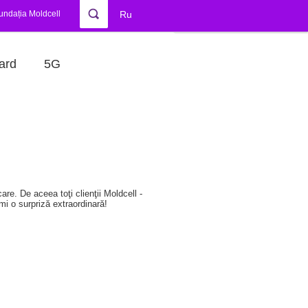
undația Moldcell
Ru
ard
5G
re. De aceea toţi clienţii Moldcell -
imi o surpriză extraordinară!