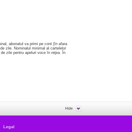
inal, abonatul va primi pe cont (în afara
de zile. Nominalul minimal al cartelelor
e zile pentru apeluri voce în reţea. În
Hide
Legal