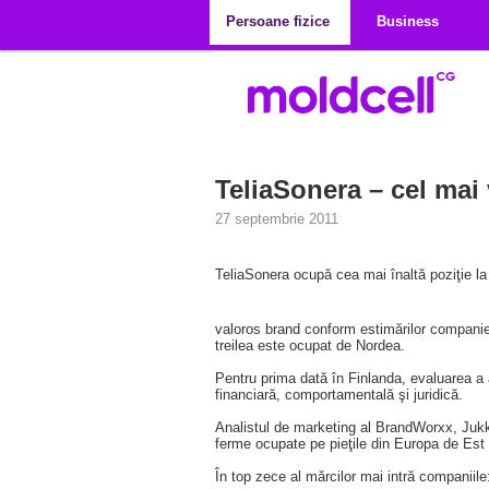
Mergi la conţinutul principal
Persoane fizice
Business
TeliaSonera – cel mai 
27 septembrie 2011
TeliaSonera ocupă cea mai înaltă poziţie la
valoros brand conform estimărilor companie
treilea este ocupat de Nordea.
Pentru prima dată în Finlanda, evaluarea a 
financiară, comportamentală şi juridică.
Analistul de marketing al BrandWorxx, Jukka V
ferme ocupate pe pieţile din Europa de Est ş
În top zece al mărcilor mai intră companiil