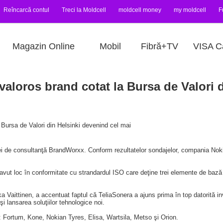
Reîncarcă contul
Treci la Moldcell
moldcell money
my moldcell
F
Magazin Online
Mobil
Fibră+TV
VISA C
valoros brand cotat la Bursa de Valori 
 Bursa de Valori din Helsinki devenind cel mai
i de consultanţă BrandWorxx. Conform rezultatelor sondajelor, compania Nokia 
avut loc în conformitate cu strandardul ISO care deţine trei elemente de bază
aittinen, a accentuat faptul că TeliaSonera a ajuns prima în top datorită invest
i lansarea soluţiilor tehnologice noi.
e: Fortum, Kone, Nokian Tyres, Elisa, Wartsila, Metso şi Orion.