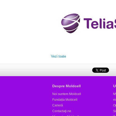
Vezi toate
Despre Moldcell
U
Noi suntem Moldcell
M
Fundația Moldcell
m
Carieră
Op
Contactaţi-ne
S