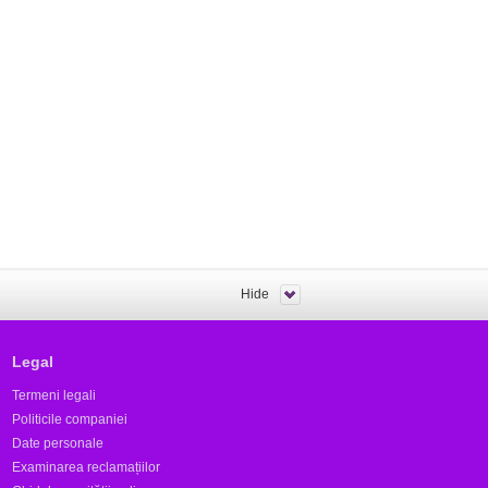
Hide
Legal
Termeni legali
Politicile companiei
Date personale
Examinarea reclamațiilor