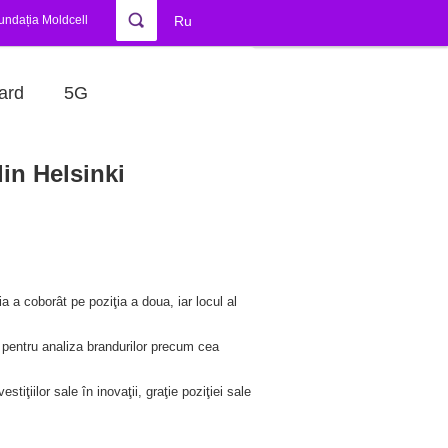
undația Moldcell
Ru
ard
5G
din Helsinki
a coborât pe poziţia a doua, iar locul al
 pentru analiza brandurilor precum cea
iţiilor sale în inovaţii, graţie poziţiei sale