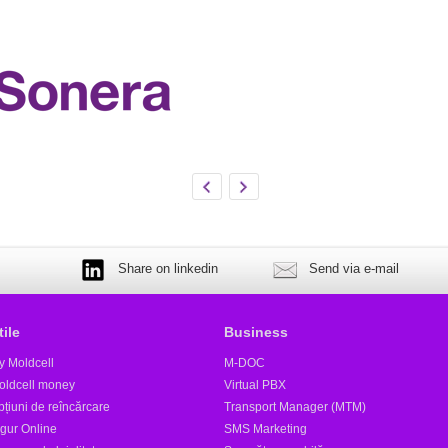
Share on linkedin
Send via e-mail
tile
Business
y Moldcell
M-DOC
oldcell money
Virtual PBX
țiuni de reîncărcare
Transport Manager (MTM)
igur Online
SMS Marketing