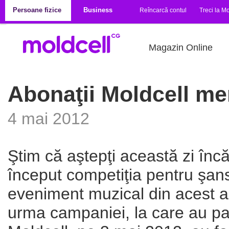
Mergi la conţinutul principal
Persoane fizice
Business
Reîncarcă contul
Treci la Mo
Magazin Online
Abonaţii Moldcell me
4 mai 2012
Ştim că aştepţi această zi încă
început competiţia pentru şan
eveniment muzical din acest a
urma campaniei, la care au pa