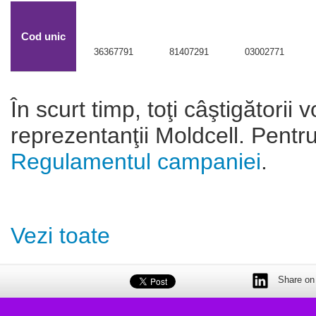
Cod unic
36367791
81407291
03002771
În scurt timp, toţi câştigătorii v
reprezentanţii Moldcell. Pentr
Regulamentul campaniei
.
Vezi toate
Share on 