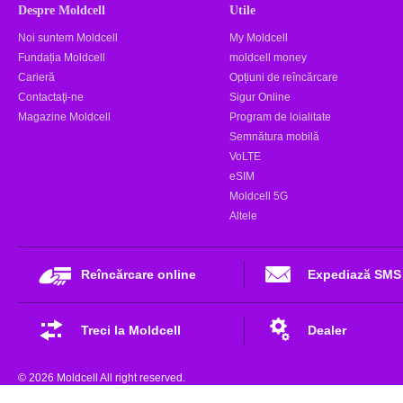
Despre Moldcell
Utile
Noi suntem Moldcell
My Moldcell
Fundația Moldcell
moldcell money
Carieră
Opțiuni de reîncărcare
Contactaţi-ne
Sigur Online
Magazine Moldcell
Program de loialitate
Semnătura mobilă
VoLTE
eSIM
Moldcell 5G
Altele
Reîncărcare online
Expediază SMS
Treci la Moldcell
Dealer
© 2026 Moldcell All right reserved.