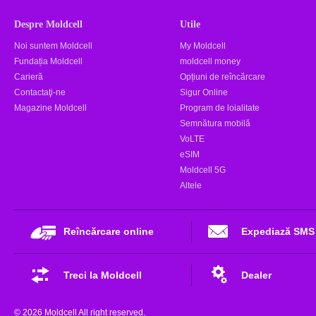
Despre Moldcell
Utile
Noi suntem Moldcell
My Moldcell
Fundația Moldcell
moldcell money
Carieră
Opțiuni de reîncărcare
Contactaţi-ne
Sigur Online
Magazine Moldcell
Program de loialitate
Semnătura mobilă
VoLTE
eSIM
Moldcell 5G
Altele
Reîncărcare online
Expediază SMS
Treci la Moldcell
Dealer
© 2026 Moldcell All right reserved.