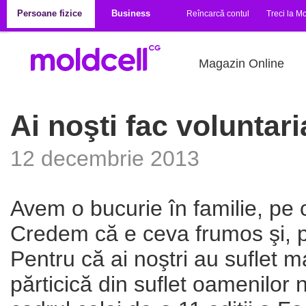
Mergi la conţinutul principal
Persoane fizice
Business
Reîncarcă contul
Treci la Mo
Magazin Online
Ai noşti fac voluntari
12 decembrie 2013
Avem o bucurie în familie, pe 
Credem că e ceva frumos şi, 
Pentru că ai noştri au suflet ma
părticică din suflet oamenilor