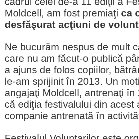
cadrul celei de-a 11 ediţii a Fe
Moldcell, am fost premiaţi
ca 
desfăşurat acţiuni de volunt
Ne bucurăm nespus de mult că 
care nu am făcut-o publică pân
a ajuns de folos copiilor, bătrâ
le-am sprijinit în 2013. Un mo
angajaţi Moldcell, antrenaţi în 
că ediţia festivalului din aces
companie antrenată în activităţ
Festivalul Voluntarilor este or