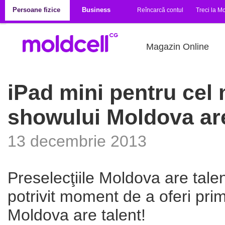
Mergi la conţinutul principal
Persoane fizice
Business
Reîncarcă contul
Treci la Mo
Magazin Online
iPad mini pentru cel 
showului Moldova are
13 decembrie 2013
Preselecţiile Moldova are talen
potrivit moment de a oferi pri
Moldova are talent!