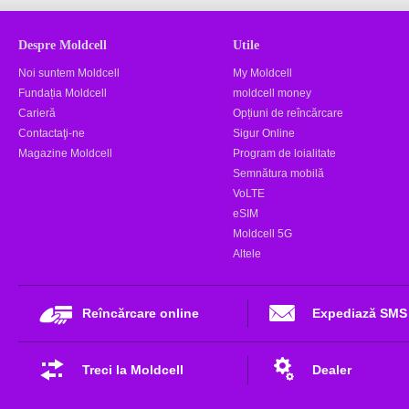
Despre Moldcell
Utile
Noi suntem Moldcell
My Moldcell
Fundația Moldcell
moldcell money
Carieră
Opțiuni de reîncărcare
Contactaţi-ne
Sigur Online
Magazine Moldcell
Program de loialitate
Semnătura mobilă
VoLTE
eSIM
Moldcell 5G
Altele
Reîncărcare online
Expediază SMS
Treci la Moldcell
Dealer