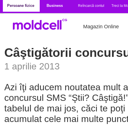
Mergi la conţinutul principal
Persoane fizice
Business
Reîncarcă contul
Treci la Mo
Magazin Online
Câştigătorii concursu
1 aprilie 2013
Azi îţi aducem noutatea mult aş
concursul SMS “Ştii? Câştigă!”,
tabelul de mai jos, căci te poţi
acumulat cele mai multe puncte 