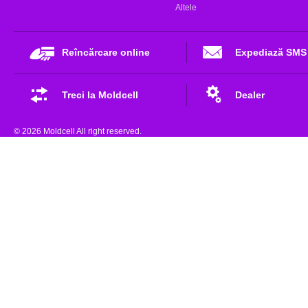
Altele
Reîncărcare online
Expediază SMS
Treci la Moldcell
Dealer
© 2026 Moldcell All right reserved.