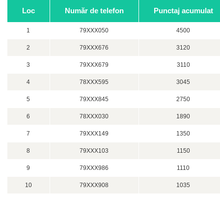
Loc
Număr de telefon
Punctaj acumulat
1
79XXX050
4500
2
79XXX676
3120
3
79XXX679
3110
4
78XXX595
3045
5
79XXX845
2750
6
78XXX030
1890
7
79XXX149
1350
8
79XXX103
1150
9
79XXX986
1110
10
79XXX908
1035