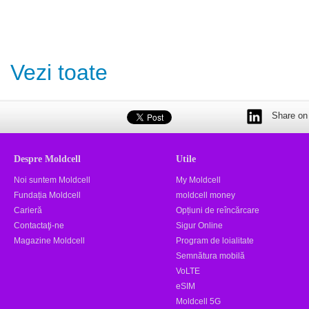
Vezi toate
Share on 
Despre Moldcell
Utile
Noi suntem Moldcell
My Moldcell
Fundația Moldcell
moldcell money
Carieră
Opțiuni de reîncărcare
Contactaţi-ne
Sigur Online
Magazine Moldcell
Program de loialitate
Semnătura mobilă
VoLTE
eSIM
Moldcell 5G