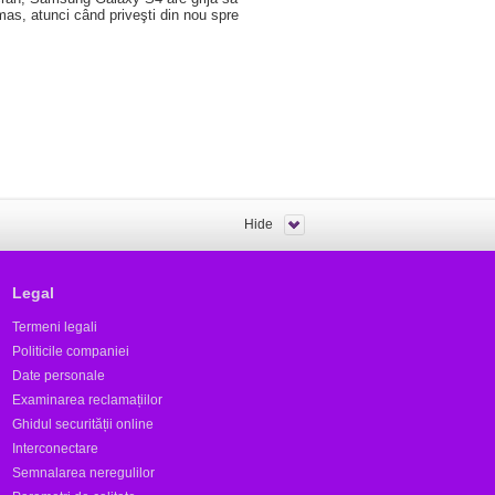
mas, atunci când priveşti din nou spre
Hide
Legal
Termeni legali
Politicile companiei
Date personale
Examinarea reclamațiilor
Ghidul securității online
Interconectare
Semnalarea neregulilor