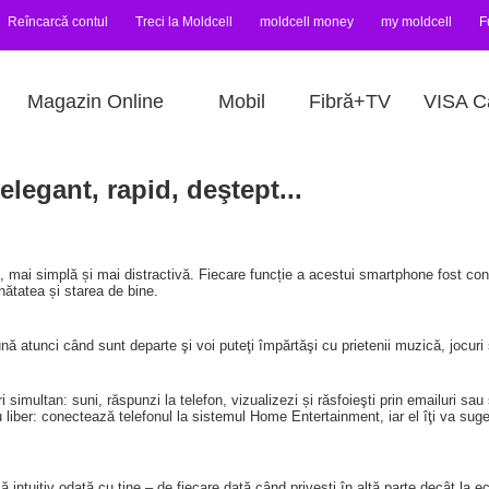
Reîncarcă contul
Treci la Moldcell
moldcell money
my moldcell
F
Magazin Online
Mobil
Fibră+TV
VISA C
legant, rapid, deştept...
ai simplă și mai distractivă. Fiecare funcție a acestui smartphone fost conc
nătatea și starea de bine.
unci când sunt departe şi voi puteţi împărtăşi cu prietenii muzică, jocuri şi 
multan: suni, răspunzi la telefon, vizualizezi și răsfoieşti prin emailuri sau s
u liber: conectează telefonul la sistemul Home Entertainment, iar el îţi va su
intuitiv odată cu tine – de fiecare dată când priveşti în altă parte decât la