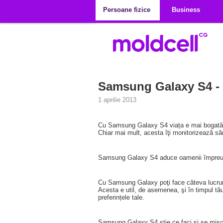
Mergi la conţinutul principal
Persoane fizice
Business
Samsung Galaxy S4 - e
1 aprilie 2013
Cu Samsung Galaxy S4 viața e mai bogată, m
Chiar mai mult, acesta îţi monitorizează să
Samsung Galaxy S4 aduce oamenii împreună at
Cu Samsung Galaxy poţi face câteva lucruri si
Acesta e util, de asemenea, şi în timpul tă
preferințele tale.
Samsung Galaxy S4 știe ce faci și se mișcă 