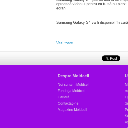
oprească video-ul pentru ca tu să nu pierzi
ecran.
Samsung Galaxy S4 va fi disponibil în curâ
Vezi toate
Despre Moldcell
U
Noi suntem Moldcell
M
Fundația Moldcell
m
Carieră
Op
Contactaţi-ne
S
Magazine Moldcell
Pr
S
V