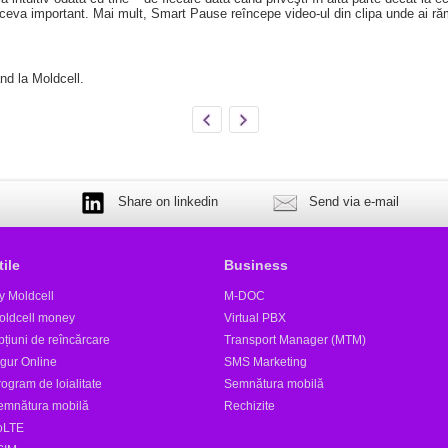
 ceva important. Mai mult, Smart Pause reîncepe video-ul din clipa unde ai ră
nd la Moldcell.
Share on linkedin
Send via e-mail
tile
Business
y Moldcell
M-DOC
oldcell money
Virtual PBX
țiuni de reîncărcare
Transport Manager (MTM)
igur Online
SMS Marketing
ogram de loialitate
Semnătura mobilă
emnătura mobilă
Rechizite
oLTE