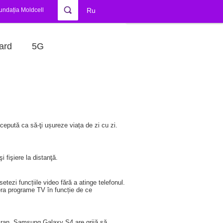
undația Moldcell
Ru
ard
5G
epută ca să-ţi ușureze viața de zi cu zi.
fişiere la distanţă.
etezi funcțiile video fără a atinge telefonul.
gera programe TV în funcție de ce
 ecran, Samsung Galaxy S4 are grijă să