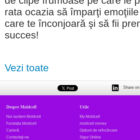
de clipe frumoase pe care le 
rata ocazia să împarţi emoţiile
care te înconjoară şi să fii pre
succes!
Vezi toate
Share on 
Despre Moldcell
Utile
Noi suntem Moldcell
My Moldcell
Fundația Moldcell
moldcell money
Carieră
Opțiuni de reîncărcare
Contactaţi-ne
Sigur Online