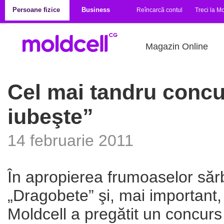
Mergi la conţinutul principal
Persoane fizice
Business
Reîncarcă contul
Treci la Mo
Magazin Online
Cel mai tandru concu
iubeşte”
14 februarie 2011
În apropierea frumoaselor sărbă
„Dragobete” şi, mai important, 
Moldcell a pregătit un concurs 