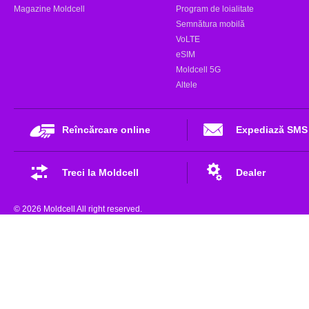
Magazine Moldcell
Program de loialitate
Semnătura mobilă
VoLTE
eSIM
Moldcell 5G
Altele
Reîncărcare online
Expediază SMS
Treci la Moldcell
Dealer
© 2026 Moldcell All right reserved.