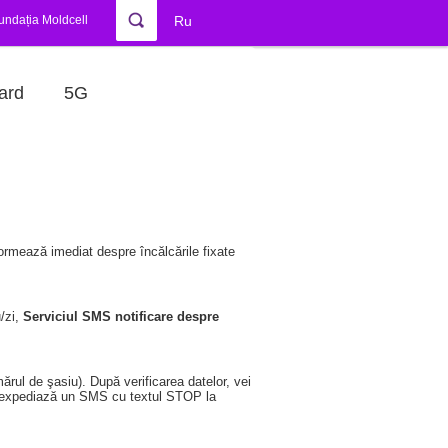
undația Moldcell
Ru
ard
5G
ormează imediat despre încălcările fixate
/zi,
Serviciul SMS notificare despre
rul de şasiu). După verificarea datelor, vei
ul, expediază un SMS cu textul STOP la