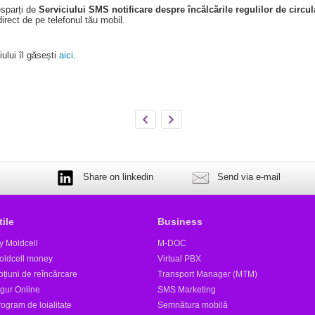
esparți de
Serviciului SMS notificare despre încălcările regulilor de circul
direct de pe telefonul tău mobil.
ului îl găsești
aici
.
Share on linkedin
Send via e-mail
tile
Business
y Moldcell
M-DOC
oldcell money
Virtual PBX
țiuni de reîncărcare
Transport Manager (MTM)
igur Online
SMS Marketing
ogram de loialitate
Semnătura mobilă