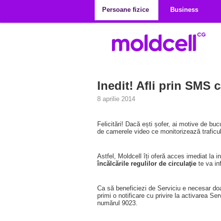
Mergi la conţinutul principal
Persoane fizice
Business
Inedit! Afli prin SMS 
8 aprilie 2014
Felicitări! Dacă ești șofer, ai motive de b
de camerele video ce monitorizează traficul
Astfel, Moldcell îți oferă acces imediat la 
încălcările regulilor de circulaţie
te va in
Ca să beneficiezi de Serviciu e necesar d
primi o notificare cu privire la activarea S
numărul 9023.