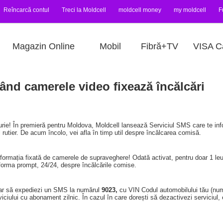
Reîncarcă contul
Treci la Moldcell
moldcell money
my moldcell
F
Magazin Online
Mobil
Fibră+TV
VISA C
când camerele video fixează încălcări
ucurie! În premieră pentru Moldova, Moldcell lansează Serviciul SMS care te inf
 rutier. De acum încolo, vei afla în timp util despre încălcarea comisă.
informația fixată de camerele de supraveghere! Odată activat, pentru doar 1 leu
forma prompt, 24/24, despre încălcările comise.
oar să expediezi un SMS la numărul
9023,
cu VIN Codul automobilului tău (numă
erviciului cu abonament zilnic. În cazul în care dorești să dezactivezi servici