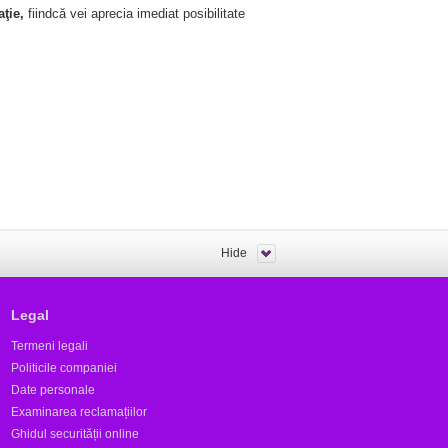
aţie,
fiindcă vei aprecia imediat posibilitate
Hide
Legal
Termeni legali
Politicile companiei
Date personale
Examinarea reclamațiilor
Ghidul securității online