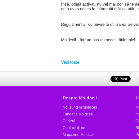
Însă, odată activat, nu vei mai dori să te d
de a avea acces la informații atât de utile, 
Regulamentul cu privire la utilizarea Servici
Moldcell - într-un pas cu necesitățile tale!
Vezi toate
Despre Moldcell
U
Noi suntem Moldcell
M
Fundația Moldcell
m
Carieră
Op
Contactaţi-ne
S
Magazine Moldcell
Pr