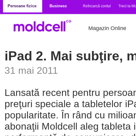
Mergi la conţinutul principal
Persoane fizice
Business
Reîncarcă contul
Treci la Mo
Magazin Online
iPad 2. Mai subţire, 
31 mai 2011
Lansată recent pentru persoane
preţuri speciale a tabletelor 
popularitate. În rând cu milioa
abonaţii Moldcell aleg tableta 