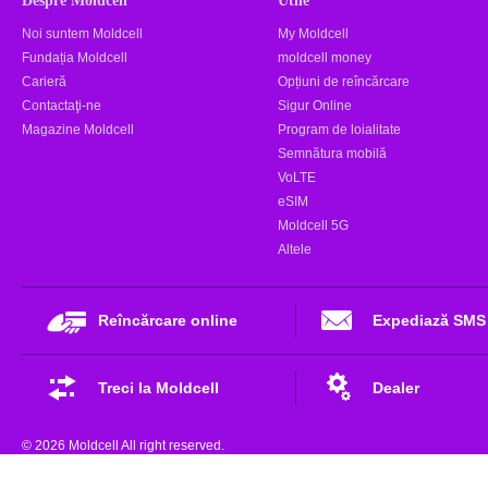
Noi suntem Moldcell
My Moldcell
Fundația Moldcell
moldcell money
Carieră
Opțiuni de reîncărcare
Contactaţi-ne
Sigur Online
Magazine Moldcell
Program de loialitate
Semnătura mobilă
VoLTE
eSIM
Moldcell 5G
Altele
Reîncărcare online
Expediază SMS
Treci la Moldcell
Dealer
© 2026 Moldcell All right reserved.