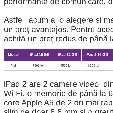
performantă de comunicare, dar
Astfel, acum ai o alegere şi m
un preţ avantajos. Pentru acea
achită un preţ redus de până 
Model
iPad 16 GB
iPad 32 GB
iPad 2 16 GB
Preţ
7999 lei
9500 lei
8999 lei
iPad 2 are 2 camere video, din
Wi-Fi, o memorie de până la 6
core Apple A5 de 2 ori mai rap
slim de doar 8,8 mm şi o greu