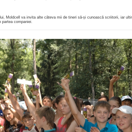
i, Moldcell va invita alte câteva mii de tineri să-și cunoască scriitorii, iar ult
in partea companiei.