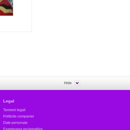
Hide
Legal
Termeni legali
Politicile companiei
Date personale
Examinarea reclamațiilor