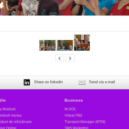
Share on linkedin
Send via e-mail
tile
Business
y Moldcell
M-DOC
oldcell money
Virtual PBX
țiuni de reîncărcare
Transport Manager (MTM)
igur Online
SMS Marketing