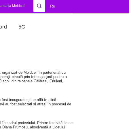
undația Moldcell
Ru
ard
5G
e, organizat de Moldcell în parteneriat cu
nerații circulă prin întreaga țară pentru a
10 școli din raioanele Călărași, Criuleni,
fost inaugurate şi se află în plină
vi au fost selectați și atrași în procesul de
 cadrul proiectului. Printre festivitățile ce
 de Diana Frumosu, absolventă a Liceului