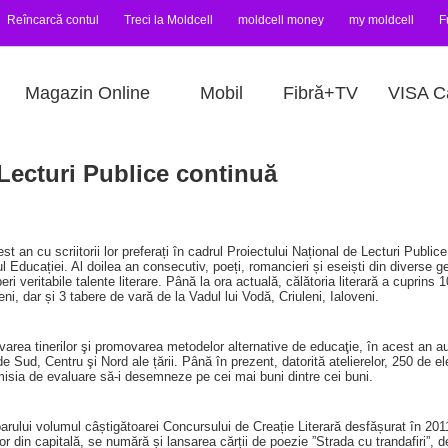
Reîncarcă contul
Treci la Moldcell
moldcell money
my moldcell
F
Magazin Online
Mobil
Fibră+TV
VISA C
 Lecturi Publice continuă
st an cu scriitorii lor preferați în cadrul Proiectului Național de Lecturi Public
l Educației. Al doilea an consecutiv, poeți, romancieri și eseiști din diverse ge
operi veritabile talente literare. Până la ora actuală, călătoria literară a cuprins 
i, dar și 3 tabere de vară de la Vadul lui Vodă, Criuleni, Ialoveni.
area tinerilor şi promovarea metodelor alternative de educaţie, în acest an au 
e Sud, Centru şi Nord ale țării. Până în prezent, datorită atelierelor, 250 de ele
comisia de evaluare să-i desemneze pe cei mai buni dintre cei buni.
lui volumul câștigătoarei Concursului de Creație Literară desfășurat în 2011 în
r din capitală, se numără și lansarea cărții de poezie ”Strada cu trandafiri”,