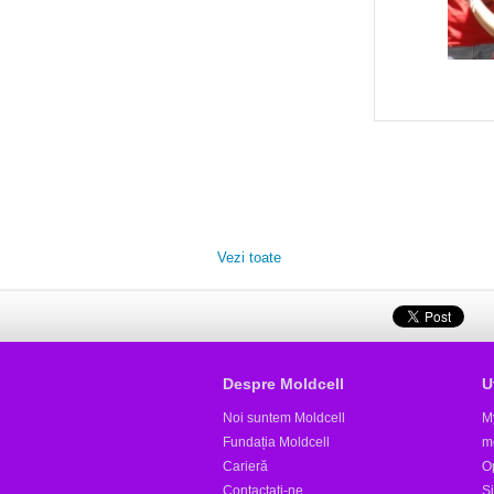
Vezi toate
Despre Moldcell
U
Noi suntem Moldcell
M
Fundația Moldcell
m
Carieră
Op
Contactaţi-ne
S