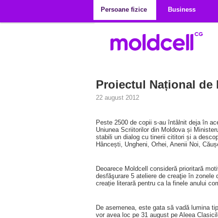
Mergi la conţinutul principal
Persoane fizice
Business
Proiectul Național de
22 august 2012
Peste 2500 de copii s-au întâlnit deja în ace
Uniunea Scriitorilor din Moldova și Ministeru
stabili un dialog cu tinerii cititori și a desc
Hâncești, Ungheni, Orhei, Anenii Noi, Căușen
Deoarece Moldcell consideră prioritară motiv
desfăşurare 5 ateliere de creaţie în zonele d
creație literară pentru ca la finele anului 
De asemenea, este gata să vadă lumina tiparu
vor avea loc pe 31 august pe Aleea Clasicilo