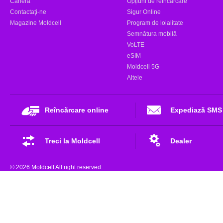
Carieră
Opțiuni de reîncărcare
Contactaţi-ne
Sigur Online
Magazine Moldcell
Program de loialitate
Semnătura mobilă
VoLTE
eSIM
Moldcell 5G
Altele
Reîncărcare online
Expediază SMS
Treci la Moldcell
Dealer
© 2026 Moldcell All right reserved.