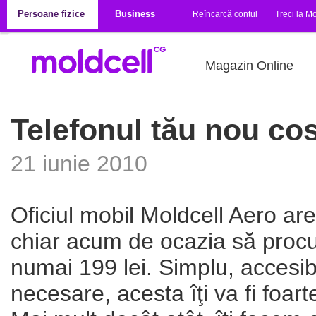
Mergi la conţinutul principal
Persoane fizice
Business
Reîncarcă contul
Treci la Mo
Magazin Online
Telefonul tău nou cos
21 iunie 2010
Oficiul mobil Moldcell Aero are
chiar acum de ocazia să procur
numai 199 lei. Simplu, accesibil
necesare, acesta îţi va fi foart