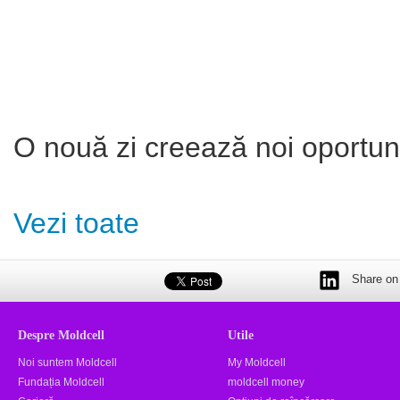
O nouă zi creează noi oportuni
Vezi toate
Share on 
Despre Moldcell
Utile
Noi suntem Moldcell
My Moldcell
Fundația Moldcell
moldcell money