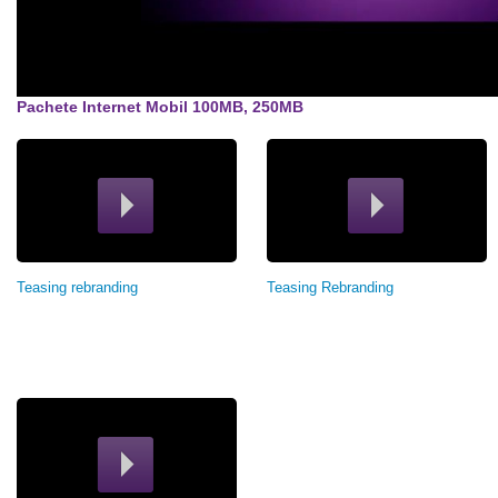
Pachete Internet Mobil 100MB, 250MB
Страницы
Teasing rebranding
Teasing Rebranding