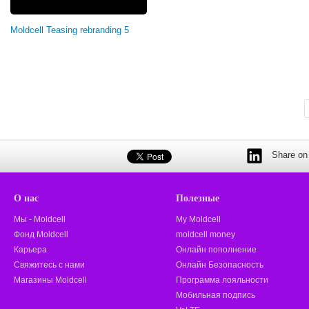
Moldcell Teasing rebranding 5
Share on 
О нас
Полезные
Мы - Moldcell
My Moldcell
Фонд Moldcell
moldcell money
Карьера
Онлайн пополнение
Свяжитесь с нами
Онлайн Безопасность
Магазины Moldcell
Программа лояльности
Мобильная подпись