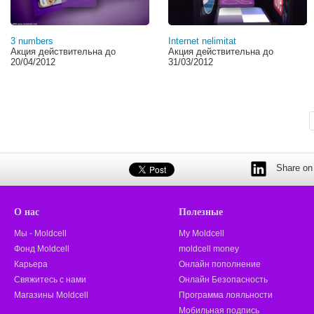
3 numbers
Internet nelimitat
Акция действительна до
Акция действительна до
20/04/2012
31/03/2012
Share on 
О нас
Полезные
Мы - Moldcell
My Moldcell
Фонд Moldcell
moldcell money
Карьера
Онлайн пополнение
Свяжитесь с нами
Онлайн Безопасность
Магазины Moldcell
Программа лояльности
Мобильная подпись