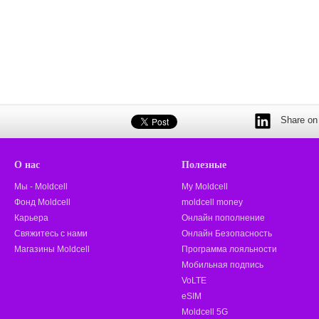
Share on 
О нас
Полезные
Мы - Moldcell
My Moldcell
Фонд Moldcell
moldcell money
Карьера
Онлайн пополнение
Свяжитесь с нами
Онлайн Безопасность
Магазины Moldcell
Программа лояльности
Мобильная подпись
VoLTE
eSIM
Moldcell 5G