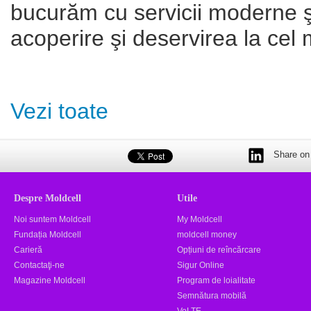
bucurăm cu servicii moderne şi 
acoperire şi deservirea la cel m
Vezi toate
Share on 
Despre Moldcell
Utile
Noi suntem Moldcell
My Moldcell
Fundația Moldcell
moldcell money
Carieră
Opțiuni de reîncărcare
Contactaţi-ne
Sigur Online
Magazine Moldcell
Program de loialitate
Semnătura mobilă
VoLTE