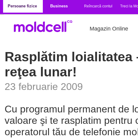
Mergi la conţinutul principal
Persoane fizice
Business
Reîncarcă contul
Treci la Mo
Magazin Online
Rasplătim loialitatea
reţea lunar!
23 februarie 2009
Cu programul permanent de loia
valoare şi te rasplatim pentru 
operatorul tău de telefonie mob