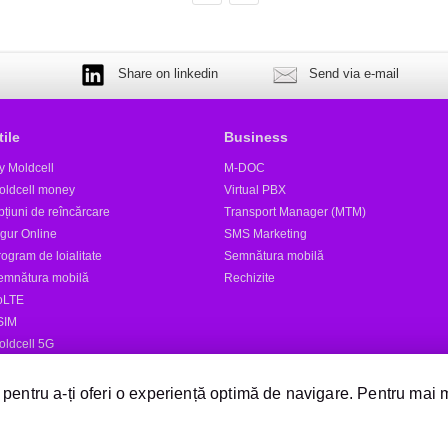
Share on linkedin
Send via e-mail
tile
Business
y Moldcell
M-DOC
oldcell money
Virtual PBX
țiuni de reîncărcare
Transport Manager (MTM)
igur Online
SMS Marketing
ogram de loialitate
Semnătura mobilă
emnătura mobilă
Rechizite
oLTE
SIM
oldcell 5G
tele
 pentru a-ți oferi o experiență optimă de navigare. Pentru mai 
Expediază SMS
Magazine Moldcell