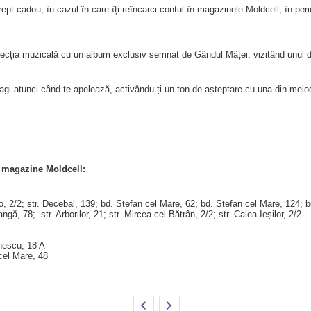
 drept cadou, în cazul în care îți reîncarci contul în magazinele Moldcell, în p
lecția muzicală cu un album exclusiv semnat de Gândul Mâței, vizitând unul d
agi atunci când te apelează, activându-ți un ton de așteptare cu una din melod
e magazine Moldcell:
so, 2/2; str. Decebal, 139; bd. Ștefan cel Mare, 62; bd. Ștefan cel Mare, 124; 
ngă, 78; str. Arborilor, 21; str. Mircea cel Bătrân, 2/2; str. Calea Ieșilor, 2/2
inescu, 18 A
 cel Mare, 48