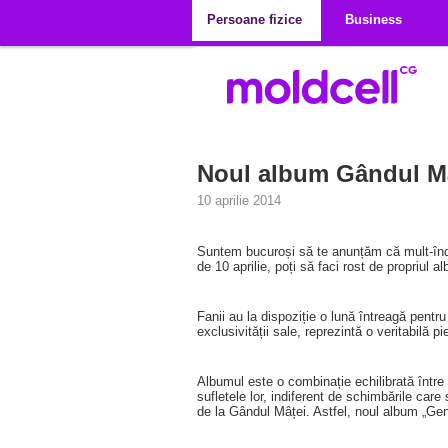
Mergi la conţinutul principal
Persoane fizice
Business
Noul album Gândul Mâț
10 aprilie 2014
Suntem bucuroși să te anunțăm că mult-îndră
de 10 aprilie, poți să faci rost de propriul 
Fanii au la dispoziție o lună întreagă pentr
exclusivității sale, reprezintă o veritabilă pi
Albumul este o combinație echilibrată între m
sufletele lor, indiferent de schimbările care
de la Gândul Mâței. Astfel, noul album „Gene