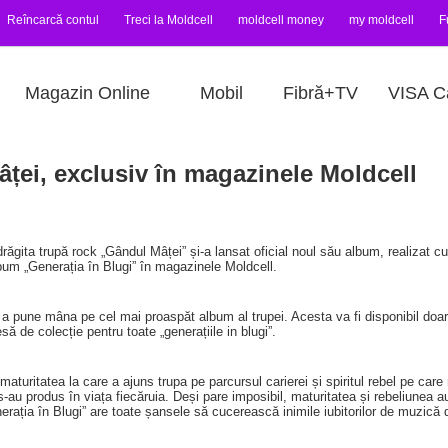
Reîncarcă contul
Treci la Moldcell
moldcell money
my moldcell
F
Magazin Online
Mobil
Fibră+TV
VISA C
ei, exclusiv în magazinele Moldcell
gita trupă rock „Gândul Mâței” și-a lansat oficial noul său album, realizat cu
album „Generația în Blugi” în magazinele Moldcell.
u a pune mâna pe cel mai proaspăt album al trupei. Acesta va fi disponibil doar
esă de colecție pentru toate „generațiile in blugi”.
aturitatea la care a ajuns trupa pe parcursul carierei și spiritul rebel pe care
 s-au produs în viața fiecăruia. Deși pare imposibil, maturitatea și rebeliunea 
rația în Blugi” are toate șansele să cucerească inimile iubitorilor de muzică d