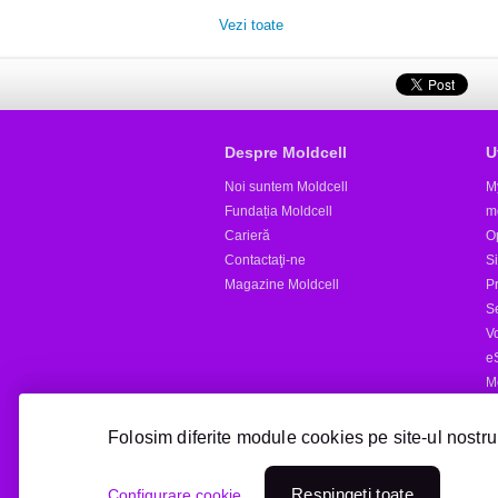
Vezi toate
Despre Moldcell
U
Noi suntem Moldcell
M
Fundația Moldcell
m
Carieră
Op
Contactaţi-ne
S
Magazine Moldcell
Pr
S
V
e
M
Al
Folosim diferite module cookies pe site-ul nostru
Reîncărcare online
Respingeți toate
Configurare cookie