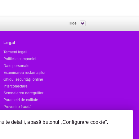
Hide
Legal
Termeni legali
Politicile companiei
Date personale
Examinarea reclamațiilor
Ghidul securității online
Interconectare
Semnalarea neregulilor
Parametri de calitate
Prevenire fraudă
Rapoarte
multe detalii, apasă butonul „Configurare cookie”.
Numere scurte