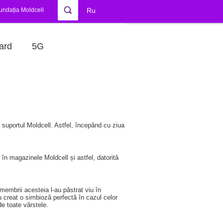
undația Moldcell
Ru
ard
5G
 suportul Moldcell. Astfel, începând cu ziua
 în magazinele Moldcell și astfel, datorită
 membrii acesteia l-au păstrat viu în
au creat o simbioză perfectă în cazul celor
e toate vârstele.