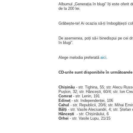
Albumul „Generația în blugi” îți este oferit
de la 200 lei.
Grăbește-te! Ai ocazia să-ți îmbogățești co
De asemenea, poți să-i binedispui pe cei dr
în blugi”.
Alege melodia preferată
aici
.
CD-urile sunt disponibile în următoarel
Chișinău
- str. Tighina, 55; str. Alecu Rus
Pușkin, 32; str. Hâncești, 60/4; str. Ion Crea
Comrat
- str. Lenin, 191
Edineț
- str. Independenței, 106
Cahul
- str. Republicii, 20/6; str. Mihai Em
Bălți
- str. Vasile Alecsandri, 4; str. Ștefan
Hâncești
- str. Chișinăului, 6
Orhei
- str. Vasile Lupu, 21/15