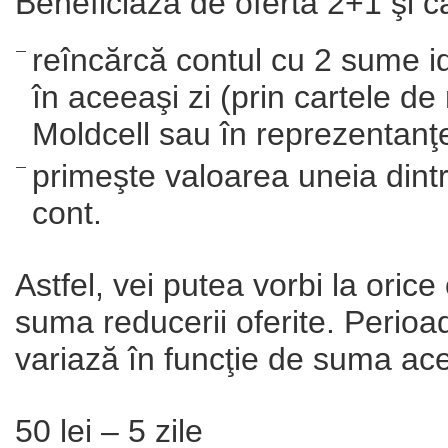
Beneficiază de oferta 2+1 şi c
reîncărcă contul cu 2 sume id
în aceeaşi zi (prin cartele de
Moldcell sau în reprezentanţ
primeşte valoarea uneia dintr
cont.
Astfel, vei putea vorbi la oric
suma reducerii oferite. Perioad
variază în funcţie de suma ace
50 lei – 5 zile