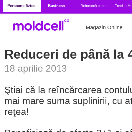
Mergi la conţinutul principal
Persoane fizice
Business
Reîncarcă contul
Treci la Mo
Magazin Online
Reduceri de până la 40
18 aprilie 2013
Ştiai că la reîncărcarea contul
mai mare suma suplinirii, cu at
reţea!