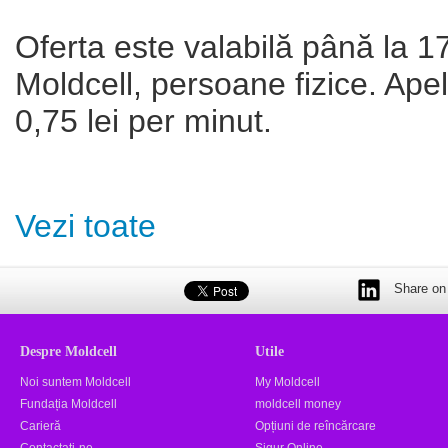
Oferta este valabilă până la 17
Moldcell, persoane fizice. Ape
0,75 lei per minut.
Vezi toate
Share on 
Despre Moldcell
Utile
Noi suntem Moldcell
My Moldcell
Fundația Moldcell
moldcell money
Carieră
Opțiuni de reîncărcare
Contactaţi-ne
Sigur Online