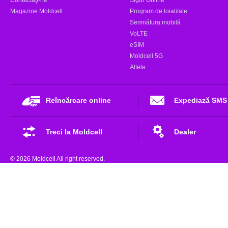
Magazine Moldcell
Program de loialitate
Semnătura mobilă
VoLTE
eSIM
Moldcell 5G
Altele
Reîncărcare online
Expediază SMS
Treci la Moldcell
Dealer
© 2026 Moldcell All right reserved.