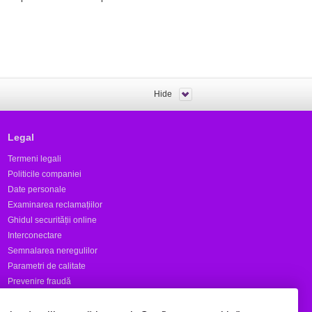
Hide
Legal
Termeni legali
Politicile companiei
Date personale
Examinarea reclamațiilor
Ghidul securității online
Interconectare
Semnalarea neregulilor
Parametri de calitate
Prevenire fraudă
Rapoarte