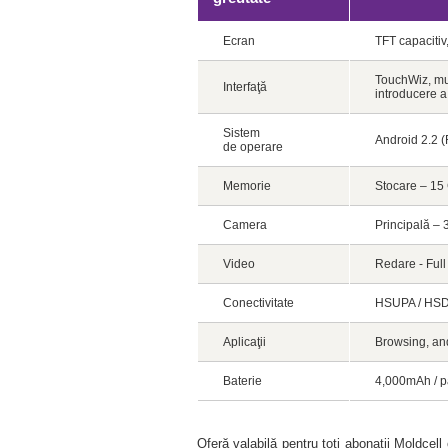
Ecran
TFT capacitiv
TouchWiz, mul
Interfaţă
introducere a
Sistem
Android 2.2 (
de operare
Memorie
Stocare – 15 
Camera
Principală – 
Video
Redare - Full
Conectivitate
HSUPA / HSDPA
Aplicaţii
Browsing, and
Baterie
4,000mAh / pa
Oferă valabilă pentru toţi abonaţii Moldcel