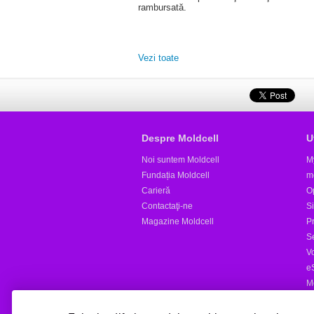
rambursată.
Vezi toate
Despre Moldcell
U
Noi suntem Moldcell
M
Fundația Moldcell
m
Carieră
Op
Contactaţi-ne
S
Magazine Moldcell
Pr
S
V
e
M
Al