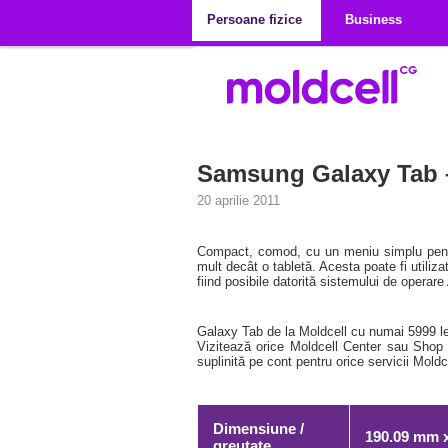
Mergi la conţinutul principal
Persoane fizice
Business
Samsung Galaxy Tab – 
20 aprilie 2011
Compact, comod, cu un meniu simplu pentru
mult decât o tabletă. Acesta poate fi utilizat
fiind posibile datorită sistemului de operare 
Galaxy Tab de la Moldcell cu numai 5999 le
Vizitează orice Moldcell Center sau Shop 
suplinită pe cont pentru orice servicii Mold
Dimensiune /
190.09 mm x
greutate