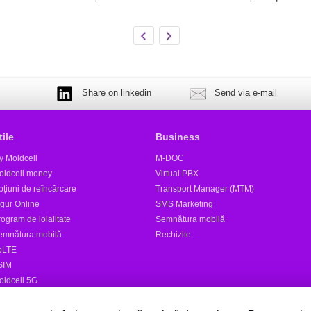
Share on linkedin
Send via e-mail
tile
Business
y Moldcell
M-DOC
oldcell money
Virtual PBX
țiuni de reîncărcare
Transport Manager (MTM)
igur Online
SMS Marketing
ogram de loialitate
Semnătura mobilă
emnătura mobilă
Rechizite
oLTE
SIM
oldcell 5G
tele