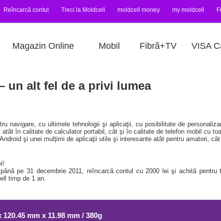
Reîncarcă contul
Treci la Moldcell
moldcell money
my moldcell
F
Magazin Online
Mobil
Fibră+TV
VISA C
un alt fel de a privi lumea
 navigare, cu ultimele tehnologii şi aplicaţii, cu posibilitate de persona
 atât în calitate de calculator portabil, cât şi în calitate de telefon mobil cu to
Android şi unei mulţimi de aplicaţii utile şi interesante atât pentru amatori, cât 
i!
până pe 31 decembrie 2011, reîncarcă contul cu 2000 lei şi achită pentru t
cell timp de 1 an.
 120.45 mm x 11.98 mm / 380g