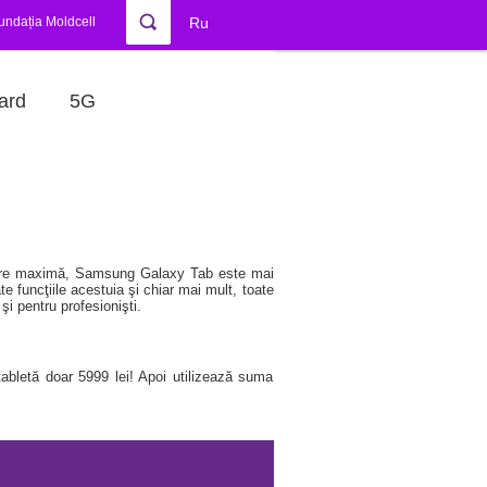
undația Moldcell
Ru
ard
5G
lizare maximă, Samsung Galaxy Tab este mai
ate funcţiile acestuia şi chiar mai mult, toate
şi pentru profesionişti.
abletă doar 5999 lei! Apoi utilizează suma