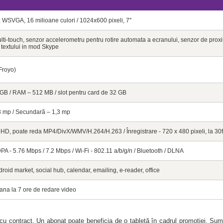
, WSVGA, 16 milioane culori / 1024x600 pixeli, 7''
ti-touch, senzor accelerometru pentru rotire automata a ecranului, senzor de proxi
 textului in mod Skype
Froyo)
GB / RAM – 512 MB / slot pentru card de 32 GB
3 mp / Secundară – 1,3 mp
 HD, poate reda MP4/DivX/WMV/H.264/H.263 / Înregistrare - 720 x 480 pixeli, la 30
 - 5.76 Mbps / 7.2 Mbps / Wi-Fi - 802.11 a/b/g/n / Bluetooth / DLNA
roid market, social hub, calendar, emailing, e-reader, office
na la 7 ore de redare video
l cu contract. Un abonat poate beneficia de o tabletă în cadrul promoţiei. Sum