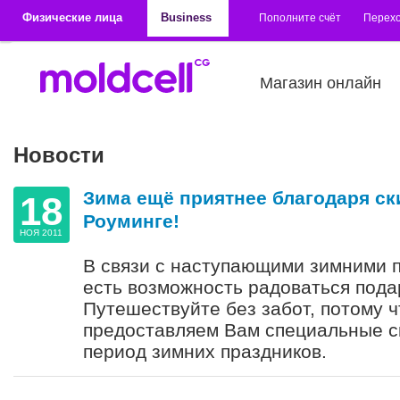
Перейти к основному содержанию
Физические лица
Business
Пополните счёт
Перехо
Магазин онлайн
Новости
Зима ещё приятнее благодаря ск
18
Роуминге!
НОЯ 2011
В связи с наступающими зимними п
есть возможность радоваться подар
Путешествуйте без забот, потому 
предоставляем Вам специальные ск
период зимних праздников.