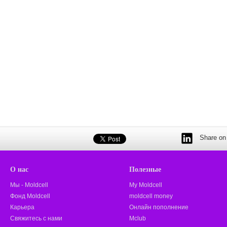
Share on 
О нас
Полезные
Мы - Moldcell
My Moldcell
Фонд Moldcell
moldcell money
Карьера
Онлайн пополнение
Свяжитесь с нами
Mclub