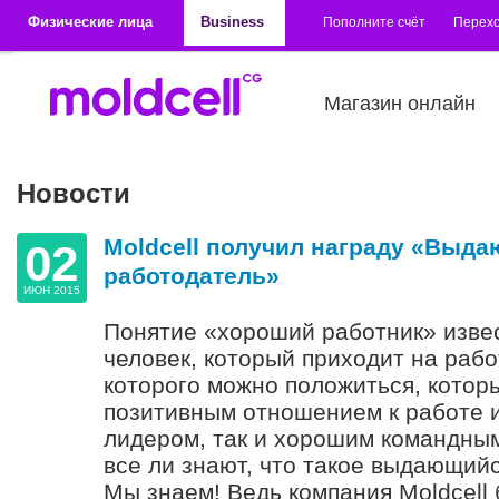
Перейти к основному содержанию
Физические лица
Business
Пополните счёт
Перехо
Магазин онлайн
Новости
Moldcell получил награду «Выд
02
работодатель»
ИЮН 2015
Понятие «хороший работник» извес
человек, который приходит на рабо
которого можно положиться, котор
позитивным отношением к работе и
лидером, так и хорошим командны
все ли знают, что такое выдающий
Мы знаем! Ведь компания Moldcell