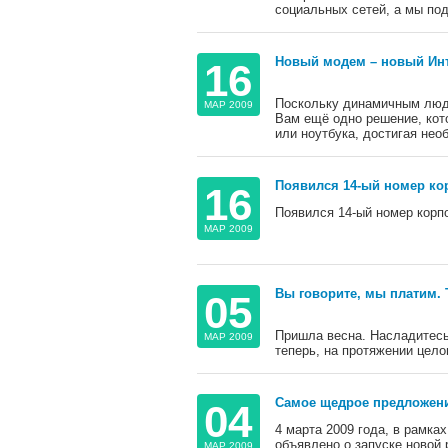
социальных сетей, а мы по
Новый модем – новый Ин
16
Поскольку динамичным людя
МАР 2009
Вам ещё одно решение, кот
или ноутбука, достигая нео
Появился 14-ый номер кор
16
Появился 14-ый номер корпо
МАР 2009
Вы говорите, мы платим. Т
05
Пришла весна. Насладитесь
МАР 2009
теперь, на протяжении цело
Самое щедрое предложени
04
4 марта 2009 года, в рамка
объявлено о запуске новой 
МАР 2009