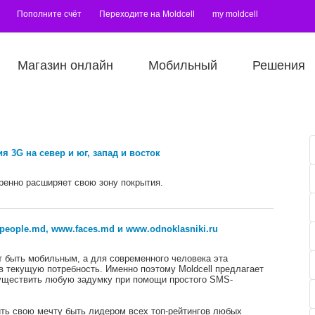
Пополните счёт
Переходите на Moldcell
my moldcell
Магазин онлайн
Мобильный
Решения
 3G на север и юг, запад и восток
ренно расширяет свою зону покрытия.
eople.md, www.faces.md и www.odnoklasniki.ru
 быть мобильным, а для современного человека эта
в текущую потребность. Именно поэтому Moldcell предлагает
уществить любую задумку при помощи простого SMS-
ть свою мечту быть лидером всех топ-рейтингов любых