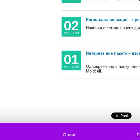
Региональная акция – пр
02
Начиная с сегодняшнего дня
МАР 2009
Интернет вне пакета – ве
01
Одновременно с наступлени
МАР 2009
Moldcell.
О нас
П