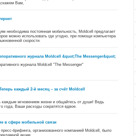
дскажем Вам,
тернет
м необходима постоянная мобильность, Moldcell предлагает
орое можно использовать где угодно, при помощи компьютера
быкновенной скорости.
поративного журнала Moldcell &quot;The Messenger&quot;
ративного журнала Moldcell "The Messenger"
еперь каждый 2-й месяц – за счёт Moldcell
 каждым мгновением жизни и общайтесь от души! Ведь
го года, Ваши расходы сократятся вдвое.
е в сфере мобильной связи
х пресс-брифинга, организованного компанией Moldcell, было
рекламной акции