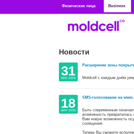
Перейти к основному содержанию
Физические лица
Business
Новости
Расширение зоны покрытия
31
Moldcell с каждым днём уве
МАР 2009
SMS-голосование на www.p
18
Быть современным означает
МАР 2009
возможность превратилась 
Вам новую возможность ос
сообщения.
Теперь Вы сможете исполни