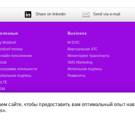
Share on linkedin
Send via e-mail
олезные
Business
y Moldcell
M-DOC
oldcell money
Виртуальная АТС
нлайн пополнение
Мониторинг транспорта
club
SMS Marketing
рограмма лояльности
Мобильная подпись
обильная подпись
Реквизиты
oLTE
SIM
oldcell 5G
ругие
ем сайте, чтобы предоставить вам оптимальный опыт нав
s».
Отправить SMS
Магазины Moldcell