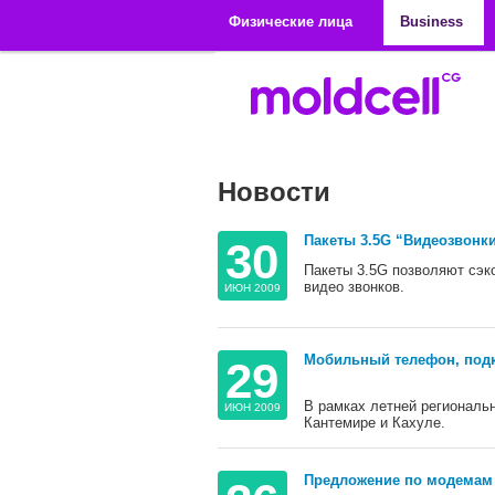
Перейти к основному содержанию
Физические лица
Business
Новости
Страницы
Пакеты 3.5G “Видеозвонки
30
Пакеты 3.5G позволяют сэк
видео звонков.
ИЮН 2009
Мобильный телефон, подк
29
В рамках летней региональн
ИЮН 2009
Кантемире и Кахуле.
Предложение по модемам 