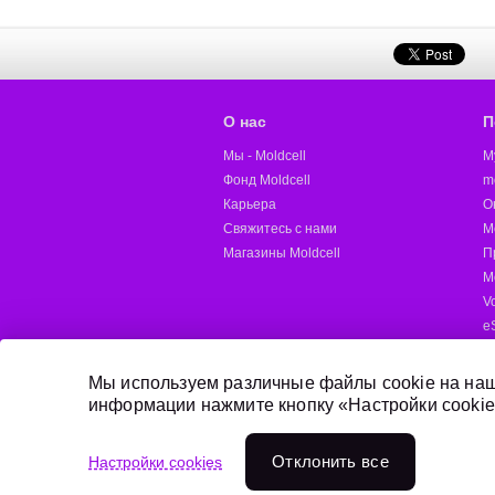
О нас
П
Мы - Moldcell
M
Фонд Moldcell
m
Карьера
О
Свяжитесь с нами
M
Магазины Moldcell
П
М
V
e
M
Д
Мы используем различные файлы cookie на наш
информации нажмите кнопку «Настройки cookie
Онлайн пополнение
Отклонить всe
Настройки cookies