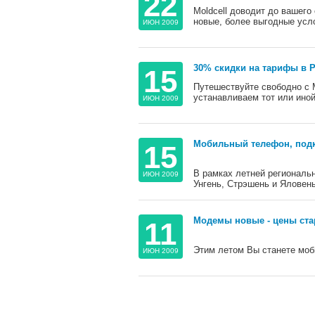
22
Moldcell доводит до вашего 
новые, более выгодные усло
ИЮН 2009
30% скидки на тарифы в 
15
Путешествуйте свободно с M
устанавливаем тот или иной
ИЮН 2009
Мобильный телефон, подк
15
В рамках летней региональн
ИЮН 2009
Унгень, Стрэшень и Яловень
Модемы новые - цены ст
11
Этим летом Вы станете моб
ИЮН 2009