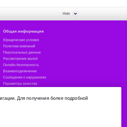
Hide
Общая информация
Юридические условия
Политики компаний
Персональные данные
Рассмотрение жалоб
Онлайн безопасность
Взаимоподключение
Сообщения о нарушениях
Параметры качества
Предотвращение мошенничества
Отчёты
игации. Для получения более подробной
Короткие номера