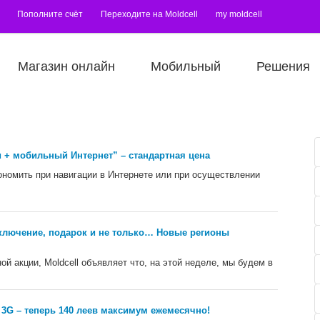
Пополните счёт
Переходите на Moldcell
my moldcell
Магазин онлайн
Мобильный
Решения
 + мобильный Интернет” – стандартная цена
ономить при навигации в Интернете или при осуществлении
лючение, подарок и не только… Новые регионы
ой акции, Moldcell объявляет что, на этой неделе, мы будем в
3G – теперь 140 леев максимум ежемесячно!