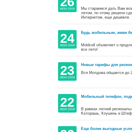
26
Мы стараемся дать Вам воз
ИЮН 2009
летом, по этому решили сд
Интернетом, еще дешевле.
Будь мобильным, живи без
24
Moldcell объявляет о прод
ИЮН 2009
все лето!
Новые тарифы для регион
23
Вся Молдова общается до 2-
ИЮН 2009
Мобильный телефон, подк
22
В рамках летней региональн
ИЮН 2009
Кэлэрашь, Кэушень и Штеф
Еще более выгодные услов