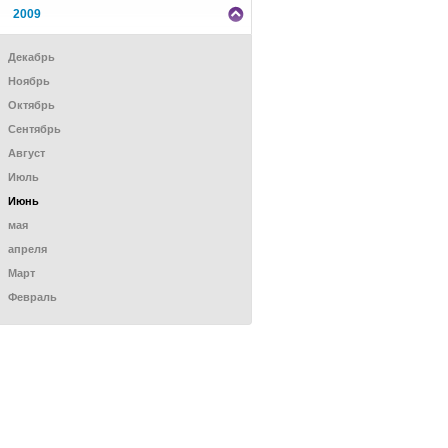
2009
Декабрь
Ноябрь
Октябрь
Сентябрь
Август
Июль
Июнь
мая
апреля
Mарт
Февраль