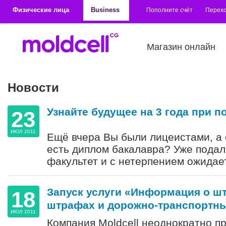
Перейти к основному содержанию
Физические лица
Business
Пополните счёт
Перехо
Магазин онлайн
Новости
Узнайте будущее на 3 года при 
23
ИЮЛ 2011
Ещё вчера Вы были лицеистами, а 
есть диплом бакалавра? Уже подал
факультет и с нетерпением ожидае
Запуск услуги «Информация о ш
18
штрафах и дорожно-транспортн
ИЮЛ 2011
Компания Moldcell неоднократно п