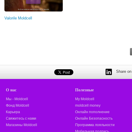
Valorile Moldcell
Share on 
О нас
Полезные
Мы - Moldcell
My Moldcell
Фонд Moldcell
moldcell money
Карьера
Онлайн пополнение
Свяжитесь с нами
Онлайн Безопасность
Магазины Moldcell
Программа лояльности
Мобильная подпись