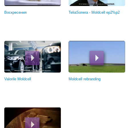
Воскресения
TeliaSonera - Moldcell ep2%p2
Valorile Moldcell
Moldcell rebranding