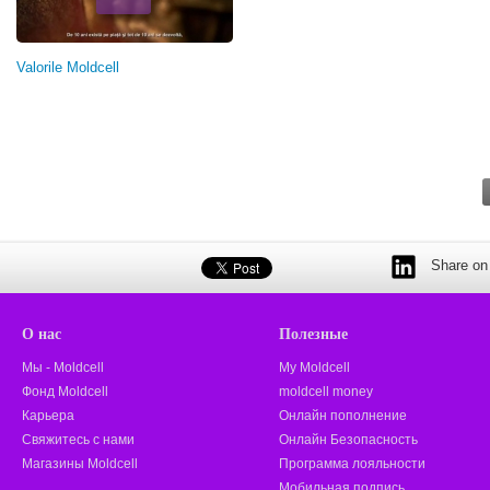
Valorile Moldcell
Share on 
О нас
Полезные
Мы - Moldcell
My Moldcell
Фонд Moldcell
moldcell money
Карьера
Онлайн пополнение
Свяжитесь с нами
Онлайн Безопасность
Магазины Moldcell
Программа лояльности
Мобильная подпись