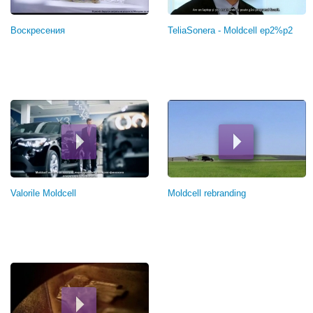
Воскресения
TeliaSonera - Moldcell ep2%p2
Valorile Moldcell
Moldcell rebranding